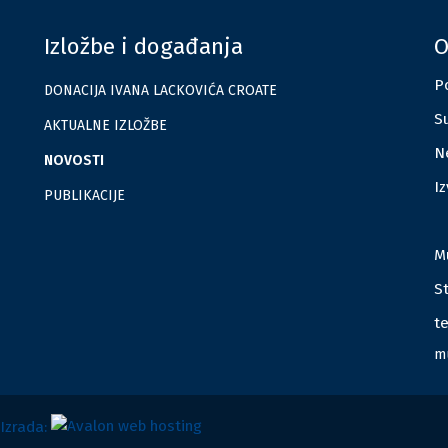
Izložbe i događanja
O
Po
DONACIJA IVANA LACKOVIĆA CROATE
Su
AKTUALNE IZLOŽBE
Ne
NOVOSTI
I
PUBLIKACIJE
M
S
te
m
 Izrada: