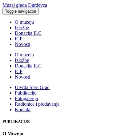
Muzej grada Đurđevca
Toggle navigation
O muzeju
Izložbe
Donacija ILC
ICP
Novosti
O muzeju
Izložbe
Donacija ILC
ICP
Novosti
Utvrda Stari Grad
Publikacije
Fotogalerija
Radionice i predavanja
Kontakt
PUBLIKACIJE
O Muzeju