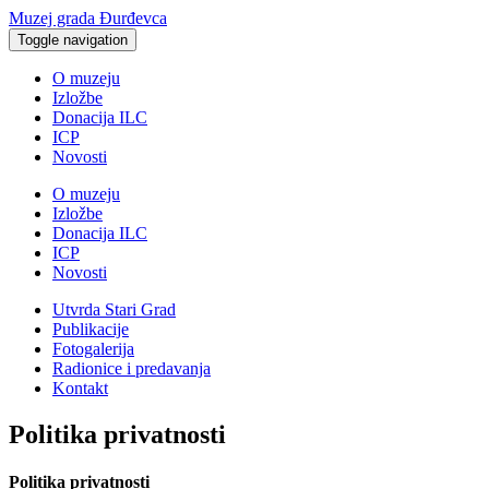
Muzej grada Đurđevca
Toggle navigation
O muzeju
Izložbe
Donacija ILC
ICP
Novosti
O muzeju
Izložbe
Donacija ILC
ICP
Novosti
Utvrda Stari Grad
Publikacije
Fotogalerija
Radionice i predavanja
Kontakt
Politika privatnosti
Politika privatnosti