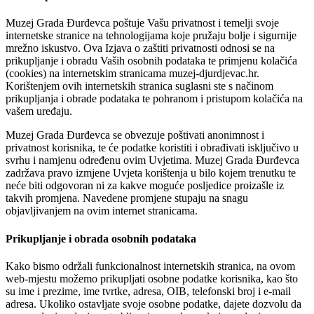
Muzej Grada Đurđevca poštuje Vašu privatnost i temelji svoje
internetske stranice na tehnologijama koje pružaju bolje i sigurnije
mrežno iskustvo. Ova Izjava o zaštiti privatnosti odnosi se na
prikupljanje i obradu Vaših osobnih podataka te primjenu kolačića
(cookies) na internetskim stranicama muzej-djurdjevac.hr.
Korištenjem ovih internetskih stranica suglasni ste s načinom
prikupljanja i obrade podataka te pohranom i pristupom kolačića na
vašem uređaju.
Muzej Grada Đurđevca se obvezuje poštivati anonimnost i
privatnost korisnika, te će podatke koristiti i obrađivati isključivo u
svrhu i namjenu određenu ovim Uvjetima. Muzej Grada Đurđevca
zadržava pravo izmjene Uvjeta korištenja u bilo kojem trenutku te
neće biti odgovoran ni za kakve moguće posljedice proizašle iz
takvih promjena. Navedene promjene stupaju na snagu
objavljivanjem na ovim internet stranicama.
Prikupljanje i obrada osobnih podataka
Kako bismo održali funkcionalnost internetskih stranica, na ovom
web-mjestu možemo prikupljati osobne podatke korisnika, kao što
su ime i prezime, ime tvrtke, adresa, OIB, telefonski broj i e-mail
adresa. Ukoliko ostavljate svoje osobne podatke, dajete dozvolu da