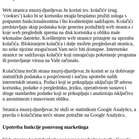
Web stranica muzej-djurdjevac.hr koristi tzv. kolačiće (eng.
‘cookies’) kako bi se korisniku mogla besplatno pružiti usluga s
potpunim funkcionalnostima i što kvalitetnijim sadržajem. Kolačići
predstavljaju skup podataka koje generira poslužitelj web stranica i
koje web preglednik sprema na disk korisnika u obliku male
tekstualne datoteke. Korištenjem web stranice pristajete na uporabu
kolačića. Blokiranjem kolačića i dalje možete pregledavati stranicu,
no neke njezine mogućnosti Vam neće biti dostupne. Internetske
stranice ne sadržavaju kolačiće koji omogućuju pokretanje programa
ili postavljanje virusa na Vaše računalo.
Kolačićima trećih strana muzej-djurdjevac.hr koristi se za dobivanje
statističkih podataka o posjećenosti i načinu upotrebe naših
internetskih stranica. Podaci koji se prikupljaju uključuju IP adresu
korisnika, podatke o pregledniku, jeziku, operativnom sustavu i
druge standardne podatke koji se prikupljaju i analiziraju isključivo
u anonimnom i masovnom obliku.
Stranica muzej-djurdjevac.hr služi se statistikom Google Analytics, a
pravila o kolačićima treće strane potražite na Google Analytics.
Upotreba funkcije ponovnog marketinga