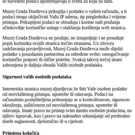
se navedeni podaci upotrebljavaju u svrhu za koju su dani.
Muzej Grada Đurđevca prikuplja i podatke o vašem računalu, a ti
podaci mogu uključivati Vašu IP adresu, tip preglednika i vrijeme
pristupa. Prikupljeni podaci se obrađuju i koriste radi pružanja
učinkovitije korisničke usluge i olakšanja korištenja web stranica.
Muzej Grada Đurđevca ne prodaje, ne iznajmljuje i ne posuđuje
popis korisnika svojih stranica trećim stranama. Uz obvezu
zadržavanja povjerljivosti, Muzej Grada Đurđevca može dijeliti
podatke s pouzdanim partnerima za određene svrhe: omogućivanje
korisničke potpore ili slične potrebe. Svakoj takvoj trećoj strani
zabranjena je daljnja obrada Vaših osobnih podataka.
Sigurnost vaših osobnih podataka
Internetska stranica muzej-djurdjevac.hr štiti Vaše osobne podatke
od neovlaštenog pristupa, upotrebe ili odavanja. Podaci na
računalnim poslužiteljima pohranjuju se u kontroliranom, sigurnom
okruženju, zaštićenom od neovlaštenog pristupa, upotrebe ili
odavanja. Imate pravo na pristup svim danim osobnim podacima, na
njihov ispravak, kao i pravo na naknadno odustajanje od prethodno
danih suglasnosti, djelomično ili u cijelosti.
Primjena kolačića