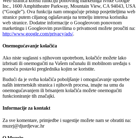
Web stranica koristi funkciju ponovnog marketinga tvrtke Google
Inc., 1600 Amphitheatre Parkway, Mountain View, CA 94043, USA
(“Google”). Ova funkcija nam omogućuje pristup posjetiteljima web
stranice putem ciljanog oglašavanja na temelju interesa korisnika
web stranice. Dodatne informacije o Googleovom ponovnom
marketingu i Googleovim pravilima o privatnosti možete proučiti na:
http://www.google.com/privacy/ads/
.
Onemogućavanje kolačića
Ako niste suglasni s njihovom upotrebom, kolačiće možete lako
izbrisati ili onemogućiti na Vašem računalu ili mobilnom uređaju s
pomoću postavki preglednika kojim se koristite.
Budući da je svrha kolačića poboljšanje i omogućavanje upotrebe
naših internetskih stranica i njihovih procesa, imajte na umu da
onemogućavanjem ili brisanjem kolačića možete onemogućiti
funkcioniranje tih značajki.
Informacije za kontakt
Za sve komentare, primjedbe i sugestije možete nam se obratiti na:
muzej@djurdjevac.hr
O Muzeju