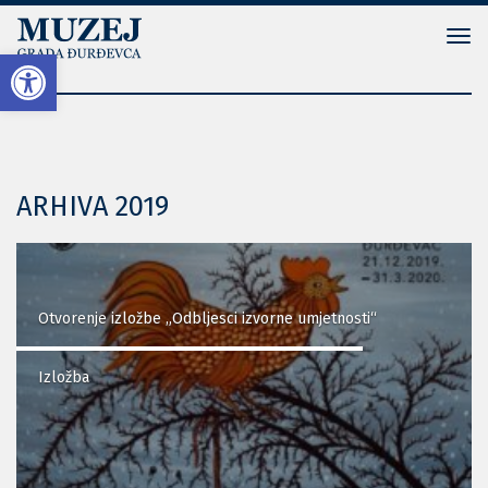
Tog
Open toolbar
navi
ARHIVA 2019
Otvorenje izložbe „Odbljesci izvorne umjetnosti“
Izložba