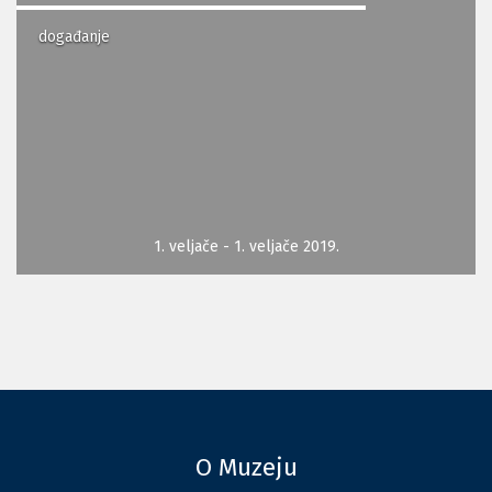
događanje
1. veljače - 1. veljače 2019.
O Muzeju