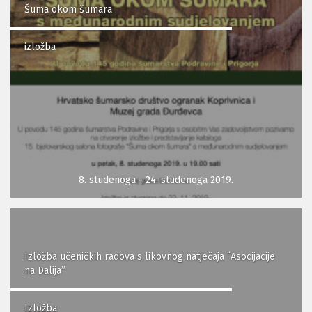
Šuma okom šumara
izložba
8. studenoga - 24. studenoga 2019.
Izložba učeničkih radova s likovnog natječaja ˝Asocijacije
na Dalija”
Izložba