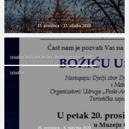
21. prosinca - 31. ožujka 2020.
Izložba božićnih jaslica „Božiću ususret 2019“
Izložba
20. prosinca - 6. siječnja 2020.