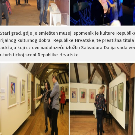
Stari grad, gdje je smješten muzej, spomenik je kulture Republi
ijalnog kulturnog dobra Republike Hrvatske, te prestižna titul
sadržaja koji uz ovu nadolazeću izložbu Salvadora Dalija sada već 
o-turističkoj sceni Republike Hrvatske.