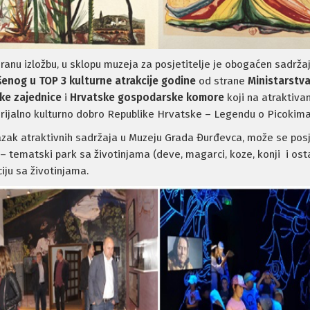
iranu izložbu, u sklopu muzeja za posjetitelje je obogaćen sadržaj
enog u TOP 3 kulturne atrakcije godine
od strane
Ministarstva
čke zajednice
i
Hrvatske gospodarske komore
koji na atraktiva
ijalno kulturno dobro Republike Hrvatske – Legendu o Picokima
azak atraktivnih sadržaja u Muzeju Grada Đurđevca, može se posje
– tematski park sa životinjama (deve, magarci, koze, konji i ost
ciju sa životinjama.