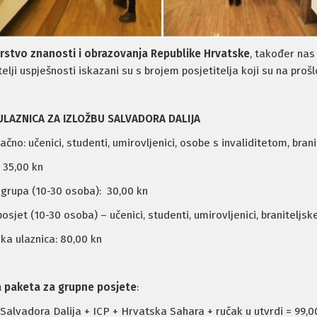
rstvo znanosti i obrazovanja Republike Hrvatske
, također nas
elji uspješnosti iskazani su s brojem posjetitelja koji su na prošl
 ULAZNICA ZA IZLOŽBU SALVADORA DALIJA
čno: učenici, studenti, umirovljenici, osobe s invaliditetom, branit
: 35,00 kn
 grupa (10-30 osoba): 30,00 kn
posjet (10-30 osoba) – učenici, studenti, umirovljenici, braniteljs
ska ulaznica: 80,00 kn
 paketa za grupne posjete
:
 Salvadora Dalija + ICP + Hrvatska Sahara + ručak u utvrdi = 99,0