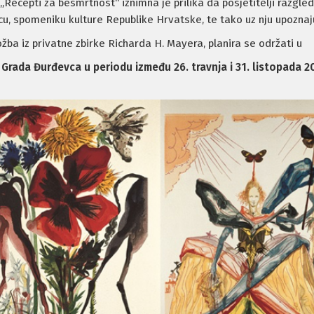
 „Recepti za besmrtnost“ iznimna je prilika da posjetitelji razgled
u, spomeniku kulture Republike Hrvatske, te tako uz nju upoznaj
ožba iz privatne zbirke Richarda H. Mayera, planira se održati u
Grada Đurđevca u periodu između 26. travnja i 31. listopada 2