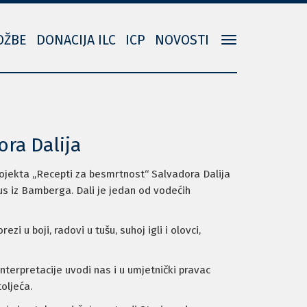
OŽBE
DONACIJA ILC
ICP
NOVOSTI
Toggle
navigation
ora Dalija
ojekta „Recepti za besmrtnost“ Salvadora Dalija
aus iz Bamberga. Dali je jedan od vodećih
zi u boji, radovi u tušu, suhoj igli i olovci,
nterpretacije uvodi nas i u umjetnički pravac
oljeća.