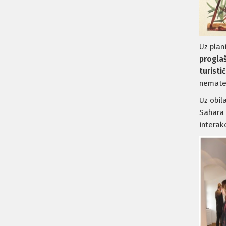
Uz plan
proglaš
turisti
nemater
Uz obil
Sahara 
interak