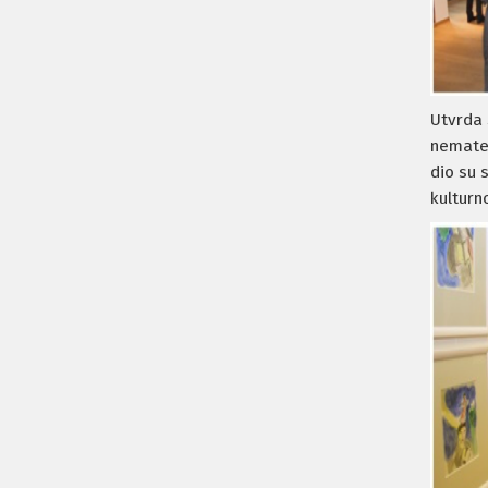
Utvrda 
nemater
dio su 
kulturn