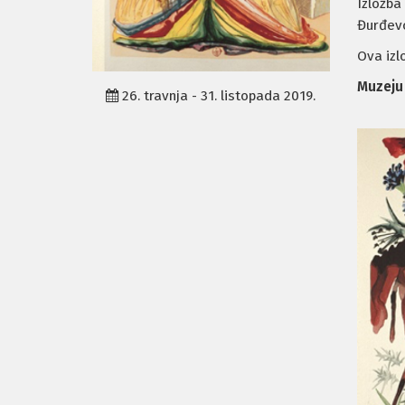
Izložba
Đurđevc
Ova izl
Muzeju 
26. travnja - 31. listopada 2019.