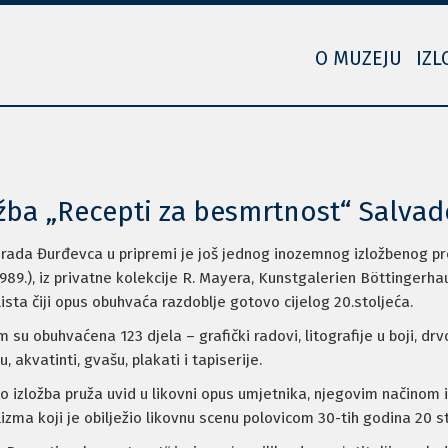
O MUZEJU
IZL
žba „Recepti za besmrtnost“ Salvad
rada Đurđevca u pripremi je još jednog inozemnog izložbenog pr
1989.), iz privatne kolekcije R. Mayera, Kunstgalerien Böttingerh
ista čiji opus obuhvaća razdoblje gotovo cijelog 20.stoljeća.
 su obuhvaćena 123 djela – grafički radovi, litografije u boji, drvore
, akvatinti, gvašu, plakati i tapiserije.
o izložba pruža uvid u likovni opus umjetnika, njegovim načinom i
izma koji je obilježio likovnu scenu polovicom 30-tih godina 20 st