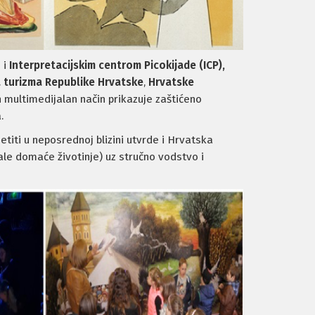
 i
Interpretacijskim centrom Picokijade (ICP),
 turizma Republike Hrvatske
,
Hrvatske
n multimedijalan način prikazuje zaštićeno
.
titi u neposrednoj blizini utvrde i Hrvatska
ale domaće životinje) uz stručno vodstvo i