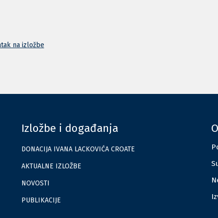
tak na izložbe
Izložbe i događanja
O
Po
DONACIJA IVANA LACKOVIĆA CROATE
Su
AKTUALNE IZLOŽBE
Ne
NOVOSTI
I
PUBLIKACIJE