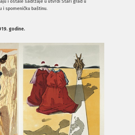
aju i ostale sadržaje u utvrdi Stari grad u
u i spomeničku baštinu.
019. godine.