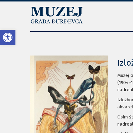
Open toolbar
Izlo
Muzej G
(1904.-
nadreal
Izložbom
akvarelu
Osim št
nadreal