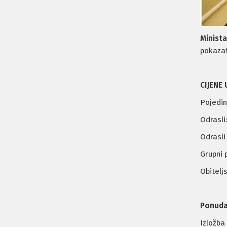
Minista
pokazat
CIJENE
Pojedina
Odrasli
Odrasli
Grupni 
Obitelj
Ponuda
Izložba