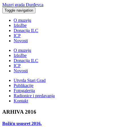
Muzej grada Đurđevca
Toggle navigation
O muzeju
Izložbe
Donacija ILC
ICP
Novosti
O muzeju
Izložbe
Donacija ILC
ICP
Novosti
Utvrda Stari Grad
Publikacije
Fotogalerija
Radionice i predavanja
Kontakt
ARHIVA 2016
Božiću ususret 2016.