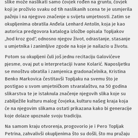
slike može naslikati samo čovjek rođen na gruntu, čovjek
koji je proživio svaku od tih naslikanih scena te je usmjerila
pažnju i na njegovo značenje u svijetu umjetnosti. Zatim se
okupljenima obratila Anđela Lenhard Antolin, koja je kao
autorica predgovora kataloga izložbe opisala Topljakov
„hod kroz god“, odnosno njegov život, odrastanje, stasanje
u umjetnika i zanimljive zgode na koje je nailazio u životu.
Potom su okupljeni čuli još jednu recitaciju Galovićeve
pjesme, ovaj put u interpretaciji Ivane Kolarić. Naposljetku
se mnoštvu obratila i zamjenica gradonačelnika, Kristina
Benko Markovica čestitavši Topljaku na svemu što je
postigao u svom umjetničkom stvaralaštvu, na 50 godina
slikarstva te je istaknula značenje njegovih slika koje su
zabilježile kulturu malog čovjeka, kulturu našeg kraja koja
će na njegovim slikama ostati prikazana kako bi generacije
koje dolaze upoznale svoju tradiciju.
Na samom kraju otvorenja, progovorio je i Pero Topljak
Petrina, zahvalivši okupljenima što su došli, što mu pružaju