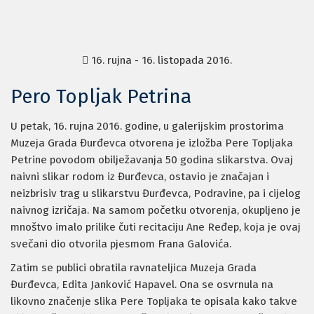
16. rujna - 16. listopada 2016.
Pero Topljak Petrina
U petak, 16. rujna 2016. godine, u galerijskim prostorima
Muzeja Grada Đurđevca otvorena je izložba Pere Topljaka
Petrine povodom obilježavanja 50 godina slikarstva. Ovaj
naivni slikar rodom iz Đurđevca, ostavio je značajan i
neizbrisiv trag u slikarstvu Đurđevca, Podravine, pa i cijelog
naivnog izričaja. Na samom početku otvorenja, okupljeno je
mnoštvo imalo prilike čuti recitaciju Ane Ređep, koja je ovaj
svečani dio otvorila pjesmom Frana Galovića.
Zatim se publici obratila ravnateljica Muzeja Grada
Đurđevca, Edita Janković Hapavel. Ona se osvrnula na
likovno značenje slika Pere Topljaka te opisala kako takve