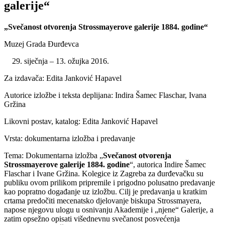
galerije“
„Svečanost otvorenja Strossmayerove galerije 1884. godine“
Muzej Grada Đurđevca
siječnja – 13. ožujka 2016.
Za izdavača: Edita Janković Hapavel
Autorice izložbe i teksta deplijana: Indira Šamec Flaschar, Ivana
Gržina
Likovni postav, katalog: Edita Janković Hapavel
Vrsta: dokumentarna izložba i predavanje
Tema: Dokumentarna izložba „
Svečanost otvorenja
Strossmayerove galerije 1884. godine
“, autorica Indire Šamec
Flaschar i Ivane Gržina. Kolegice iz Zagreba za đurđevačku su
publiku ovom prilikom pripremile i prigodno polusatno predavanje
kao popratno događanje uz izložbu. Cilj je predavanja u kratkim
crtama predočiti mecenatsko djelovanje biskupa Strossmayera,
napose njegovu ulogu u osnivanju Akademije i „njene“ Galerije, a
zatim opsežno opisati višednevnu svečanost posvećenja