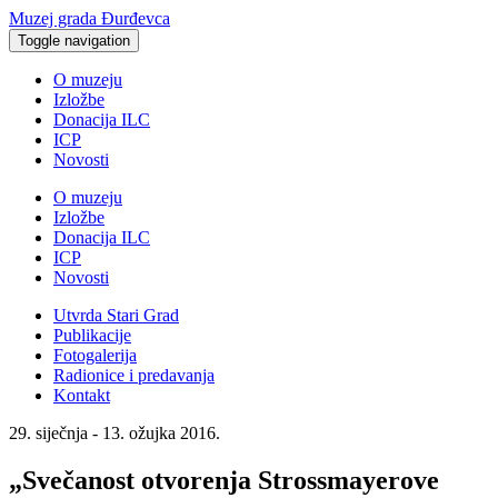
Muzej grada Đurđevca
Toggle navigation
O muzeju
Izložbe
Donacija ILC
ICP
Novosti
O muzeju
Izložbe
Donacija ILC
ICP
Novosti
Utvrda Stari Grad
Publikacije
Fotogalerija
Radionice i predavanja
Kontakt
29. siječnja - 13. ožujka 2016.
„Svečanost otvorenja Strossmayerove