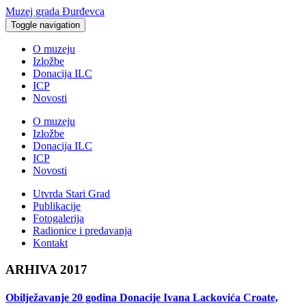
Muzej grada Đurđevca
Toggle navigation
O muzeju
Izložbe
Donacija ILC
ICP
Novosti
O muzeju
Izložbe
Donacija ILC
ICP
Novosti
Utvrda Stari Grad
Publikacije
Fotogalerija
Radionice i predavanja
Kontakt
ARHIVA 2017
Obilježavanje 20 godina Donacije Ivana Lackovića Croate,