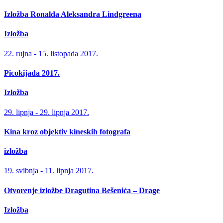
Izložba Ronalda Aleksandra Lindgreena
Izložba
22. rujna - 15. listopada 2017.
Picokijada 2017.
Izložba
29. lipnja - 29. lipnja 2017.
Kina kroz objektiv kineskih fotografa
izložba
19. svibnja - 11. lipnja 2017.
Otvorenje izložbe Dragutina Bešenića – Drage
Izložba