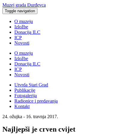
Muzej grada Đurđevca
Toggle navigation
O muzeju
Izložbe
Donacija ILC
ICP
Novosti
O muzeju
Izložbe
Donacija ILC
ICP
Novosti
Utvrda Stari Grad
Publikacije
Fotogalerija
Radionice i predavanja
Kontakt
24. ožujka - 16. travnja 2017.
Najljepši je crven cvijet