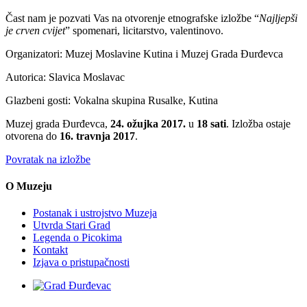
Čast nam je pozvati Vas na otvorenje etnografske izložbe “
Najljepši
je crven cvijet
” spomenari, licitarstvo, valentinovo.
Organizatori: Muzej Moslavine Kutina i Muzej Grada Đurđevca
Autorica: Slavica Moslavac
Glazbeni gosti: Vokalna skupina Rusalke, Kutina
Muzej grada Đurđevca,
24. ožujka 2017.
u
18 sati
. Izložba ostaje
otvorena do
16. travnja 2017
.
Povratak na izložbe
O Muzeju
Postanak i ustrojstvo Muzeja
Utvrda Stari Grad
Legenda o Picokima
Kontakt
Izjava o pristupačnosti