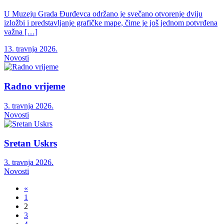
U Muzeju Grada Đurđevca održano je svečano otvorenje dviju
izložbi i predstavljanje grafičke mape, čime je još jednom potvrđena
važna […]
13. travnja 2026.
Novosti
Radno vrijeme
3. travnja 2026.
Novosti
Sretan Uskrs
3. travnja 2026.
Novosti
«
1
2
3