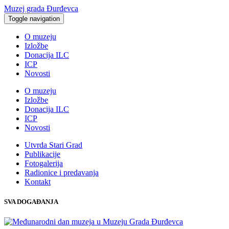
Muzej grada Đurđevca
Toggle navigation
O muzeju
Izložbe
Donacija ILC
ICP
Novosti
O muzeju
Izložbe
Donacija ILC
ICP
Novosti
Utvrda Stari Grad
Publikacije
Fotogalerija
Radionice i predavanja
Kontakt
SVA DOGAĐANJA