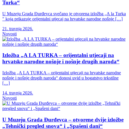
Turka“
U Muzeju Grada Đurđevca svečano je otvorena izložba „A la Turka
″ koja prikazuje orijentalni utjecaj na hrvatske narodne nošnje […]
21. travnja 2026.
Novosti
Izložba „A LA TURKA – orijentalni utjecaji na
hrvatske narodne nošnje i nošnje drugih naroda“
Izložba „A LA TURKA – orijentalni utjecaji na hrvatske narodne
nošnje i nošnje drugih naroda“ donosi uvid u bogatstvo tekstilne
[…]
14. travnja 2026.
Novosti
U Muzeju Grada Đurđevca – otvorene dvije izložbe
„Tehnički pregled snova“ i „Spašeni dani“