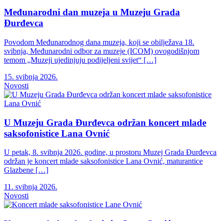
Međunarodni dan muzeja u Muzeju Grada
Đurđevca
Povodom Međunarodnog dana muzeja, koji se obilježava 18.
svibnja, Međunarodni odbor za muzeje (ICOM) ovogodišnjom
temom „Muzeji ujedinjuju podijeljeni svijet“ […]
15. svibnja 2026.
Novosti
U Muzeju Grada Đurđevca održan koncert mlade
saksofonistice Lana Ovnić
U petak, 8. svibnja 2026. godine, u prostoru Muzej Grada Đurđevca
održan je koncert mlade saksofonistice Lana Ovnić, maturantice
Glazbene […]
11. svibnja 2026.
Novosti