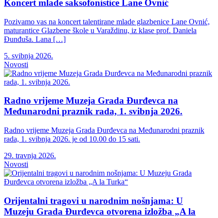
Koncert mlade saksofonistice Lane Ovnić
Pozivamo vas na koncert talentirane mlade glazbenice Lane Ovnić,
maturantice Glazbene škole u Varaždinu, iz klase prof. Daniela
Đunđuša. Lana […]
5. svibnja 2026.
Novosti
Radno vrijeme Muzeja Grada Đurđevca na
Međunarodni praznik rada, 1. svibnja 2026.
Radno vrijeme Muzeja Grada Đurđevca na Međunarodni praznik
rada, 1. svibnja 2026. je od 10.00 do 15 sati.
29. travnja 2026.
Novosti
Orijentalni tragovi u narodnim nošnjama: U
Muzeju Grada Đurđevca otvorena izložba „A la