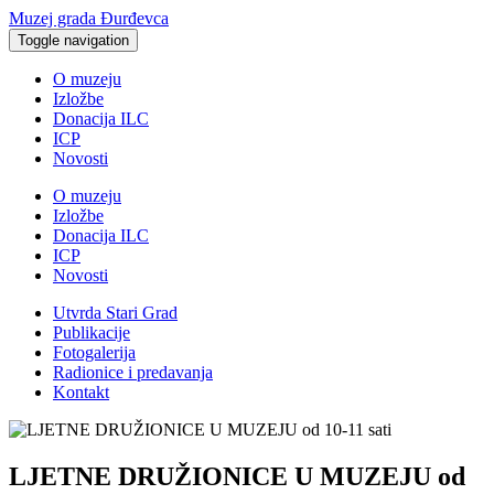
Muzej grada Đurđevca
Toggle navigation
O muzeju
Izložbe
Donacija ILC
ICP
Novosti
O muzeju
Izložbe
Donacija ILC
ICP
Novosti
Utvrda Stari Grad
Publikacije
Fotogalerija
Radionice i predavanja
Kontakt
LJETNE DRUŽIONICE U MUZEJU od