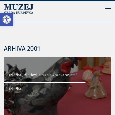
Tog
Open toolbar
navi
ARHIVA 2001
Izložba „Pijetlovi iz raznih krajeva svijeta“
Izložba