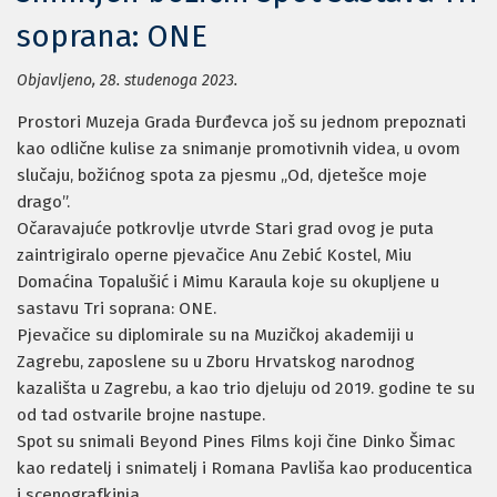
soprana: ONE
Objavljeno, 28. studenoga 2023.
Prostori Muzeja Grada Đurđevca još su jednom prepoznati
kao odlične kulise za snimanje promotivnih videa, u ovom
slučaju, božićnog spota za pjesmu „Od, djetešce moje
drago”.
Očaravajuće potkrovlje utvrde Stari grad ovog je puta
zaintrigiralo operne pjevačice Anu Zebić Kostel, Miu
Domaćina Topalušić i Mimu Karaula koje su okupljene u
sastavu Tri soprana: ONE.
Pjevačice su diplomirale su na Muzičkoj akademiji u
Zagrebu, zaposlene su u Zboru Hrvatskog narodnog
kazališta u Zagrebu, a kao trio djeluju od 2019. godine te su
od tad ostvarile brojne nastupe.
Spot su snimali Beyond Pines Films koji čine Dinko Šimac
kao redatelj i snimatelj i Romana Pavliša kao producentica
i scenografkinja.