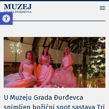
Tog
Open toolbar
navi
U Muzeju Grada Đurđevca
snimljen božićni spot sastava Tri