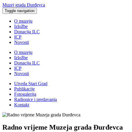
Muzej grada Đurđevca
Toggle navigation
O muzeju
Izložbe
Donacija ILC
ICP
Novosti
O muzeju
Izložbe
Donacija ILC
ICP
Novosti
Utvrda Stari Grad
Publikacije
Fotogalerija
Radionice i predavanja
Kontakt
Radno vrijeme Muzeja grada Đurđevca