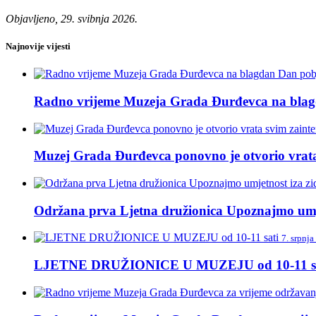
Objavljeno, 29. svibnja 2026.
Najnovije vijesti
Radno vrijeme Muzeja Grada Đurđevca na blagda
Muzej Grada Đurđevca ponovno je otvorio vrata 
Održana prva Ljetna družionica Upoznajmo umj
7. srpnja
LJETNE DRUŽIONICE U MUZEJU od 10-11 sa