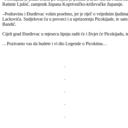
Ratimir Ljubić, zamjenik župana Koprivničko-križevačke županije.
–Podravinu i Đurđevac volim posebno, jer je riječ o vrijednim ljudim
Lackovića. Sudjelovat ću u povorci i u uprizorenju Picokijade, te sa
Bandić.
Cijeli grad Đurđevac u mjesecu lipnju radit će i živjet će Picokijadu, te
…Pozivamo vas da budete i vi dio Legende o Picokima…