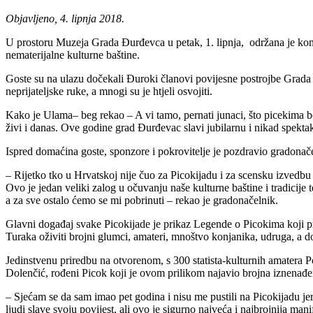
Objavljeno, 4. lipnja 2018.
U prostoru Muzeja Grada Đurđevca u petak, 1. lipnja, održana je konf
nematerijalne kulturne baštine.
Goste su na ulazu dočekali Đuroki članovi povijesne postrojbe Grada Đ
neprijateljske ruke, a mnogi su je htjeli osvojiti.
Kako je Ulama– beg rekao – A vi tamo, pernati junaci, što picekima bo
živi i danas. Ove godine grad Đurđevac slavi jubilarnu i nikad spekta
Ispred domaćina goste, sponzore i pokrovitelje je pozdravio gradonač
– Rijetko tko u Hrvatskoj nije čuo za Picokijadu i za scensku izvedb
Ovo je jedan veliki zalog u očuvanju naše kulturne baštine i tradicije 
a za sve ostalo ćemo se mi pobrinuti – rekao je gradonačelnik.
Glavni događaj svake Picokijade je prikaz Legende o Picokima koji pri
Turaka oživiti brojni glumci, amateri, mnoštvo konjanika, udruga, a dož
Jedinstvenu priredbu na otvorenom, s 300 statista-kulturnih amatera Po
Dolenčić, rođeni Picok koji je ovom prilikom najavio brojna iznenađe
– Sjećam se da sam imao pet godina i nisu me pustili na Picokijadu je
ljudi slave svoju povijest, ali ovo je sigurno najveća i najbrojnija ma