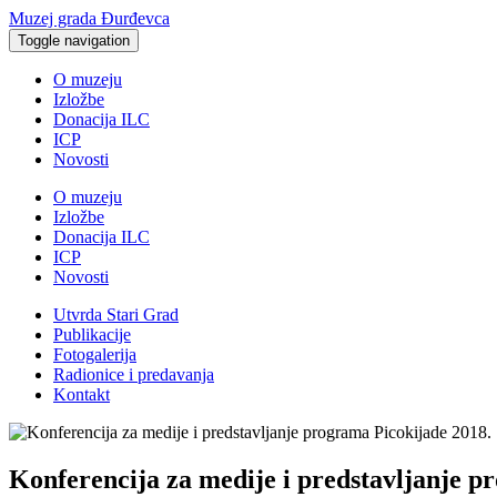
Muzej grada Đurđevca
Toggle navigation
O muzeju
Izložbe
Donacija ILC
ICP
Novosti
O muzeju
Izložbe
Donacija ILC
ICP
Novosti
Utvrda Stari Grad
Publikacije
Fotogalerija
Radionice i predavanja
Kontakt
Konferencija za medije i predstavljanje p