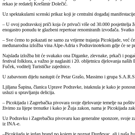
rekao je redatelj Krešimir Dolečić.
Uz spektakularni scenski prikaz koji je centralni događaj manifestaci
– U ovoj podravskoj priči koja će privući više od 30.000 posjetitelja 
enogastro ponudu te glazbeni repertoar renomiranih izvođača. Svatko
– Sve ćemo to pokazati ne samo za vrijeme trajanja Picokijade, već će
međunarodna izložba vina Alpe-Adria s Podravinotekom gdje će se prez
Najslađa izložba bit će svakako ona Diganke, zlevnake, prkači i pogač
festival folklora, a važno je naglasiti i 20. obljetnicu djelovanja 
Fuček, voditelj Turističke zajednice.
U zabavnom dijelu nastupit će Petar Grašo, Massimo i grupa S.A.R.S. d
Ljiljana Šapina, članica Uprave Podravke, istaknula je kako je ponosn
usluzi u spravljanju delicija.
– Picokijada i Zagrebačka pivovara svoje djelovanje temelje na poštiv
živimo za lijepe trenutke i kako je Žuja zakon, nama je Picokijada za
Uz Podravku i Zagrebačku pivovaru kao generalne sponzore, svoje zad
iz INA-e.
–Picokijada je jedan brand po kojem je poznat Đurđevac, ali i naša župa