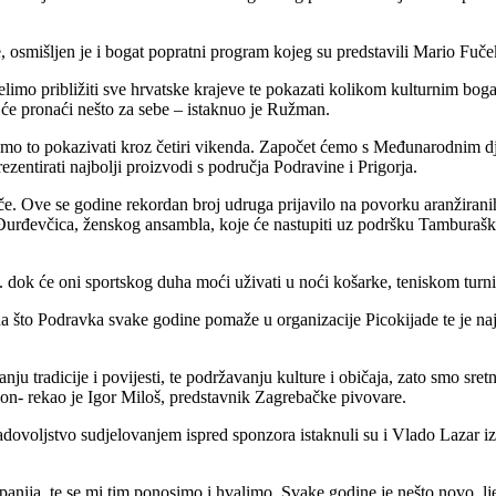
je, osmišljen je i bogat popratni program kojeg su predstavili Mario F
želimo približiti sve hrvatske krajeve te pokazati kolikom kulturnim bog
 će pronaći nešto za sebe – istaknuo je Ružman.
mo to pokazivati kroz četiri vikenda. Započet ćemo s Međunarodnim dječ
entirati najbolji proizvodi s područja Podravine i Prigorja.
e. Ove se godine rekordan broj udruga prijavilo na povorku aranžiranih 
naših Đurđevčica, ženskog ansambla, koje će nastupiti uz podršku Tambu
ok će oni sportskog duha moći uživati u noći košarke, teniskom turniru,
a što Podravka svake godine pomaže u organizacije Picokijade te je naja
anju tradicije i povijesti, te podržavanju kulture i običaja, zato smo s
kon- rekao je Igor Miloš, predstavnik Zagrebačke pivovare.
ovoljstvo sudjelovanjem ispred sponzora istaknuli su i Vlado Lazar iz
nija, te se mi tim ponosimo i hvalimo. Svake godine je nešto novo, ljepš