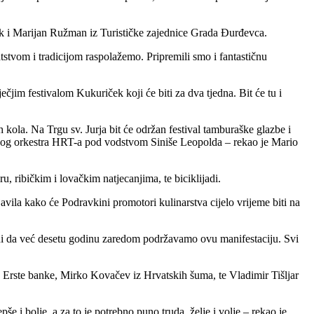
uček i Marijan Ružman iz Turističke zajednice Grada Đurđevca.
atstvom i tradicijom raspolažemo. Pripremili smo i fantastičnu
jim festivalom Kukuriček koji će biti za dva tjedna. Bit će tu i
kola. Na Trgu sv. Jurja bit će održan festival tamburaške glazbe i
raškog orkestra HRT-a pod vodstvom Siniše Leopolda – rekao je Mario
 ribičkim i lovačkim natjecanjima, te biciklijadi.
vila kako će Podravkini promotori kulinarstva cijelo vrijeme biti na
retni da već desetu godinu zaredom podržavamo ovu manifestaciju. Svi
 Erste banke, Mirko Kovačev iz Hrvatskih šuma, te Vladimir Tišljar
e i bolje, a za to je potrebno puno truda, želje i volje – rekao je