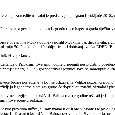
erencija za medije na kojoj je predstavljen program Picokijade 2018., 
urđevca, a goste je uvodno u Legendu uveo kapetan grada riječima- utvr
jeve bijete, ime Picoka dovijeka nosili! Picokima vas djeca zvala, a un
kularniju 50. Picokijadu i 10. obljetnicu od dobivanja znaka EDEN (Euro
elnik Hrvoje Janči.
u Legende o Picokima. Ove smo godine pripremili nešto uistinu posebno
te primjer sinergije ljudi, gospodarstva i jedinica lokalne samouprave. N
vuče brojne posjetitelje, a koji se održava na Velikoj pozornici podno 
ivljaju legendarne bitke zasigurno će doprinijeti zvučni, vizualni i piro
dravine i regije, a na tekst Vida Baloga ove će godine režirati jedan od 
nja i nove scene u prikazu.
r je bila prevelika gužva, ali sam makar u duši bio sudionik i te prve
nifestacija. Krasan tekst od Vida Baloga ovog puta doživio je i neke pro