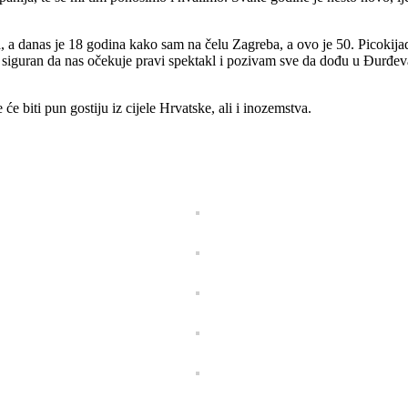
a, a danas je 18 godina kako sam na čelu Zagreba, a ovo je 50. Picokij
m siguran da nas očekuje pravi spektakl i pozivam sve da dođu u Đurđev
 će biti pun gostiju iz cijele Hrvatske, ali i inozemstva.