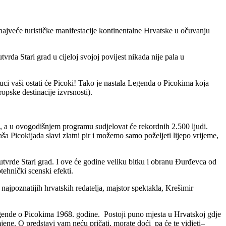
najveće turističke manifestacije kontinentalne Hrvatske u očuvanju
da Stari grad u cijeloj svojoj povijest nikada nije pala u
uci vaši ostati će Picoki! Tako je nastala Legenda o Picokima koja
pske destinacije izvrsnosti).
, a u ovogodišnjem programu sudjelovat će rekordnih 2.500 ljudi.
aša Picokijada slavi zlatni pir i možemo samo poželjeti lijepo vrijeme,
utvrde Stari grad. I ove će godine veliku bitku i obranu Đurđevca od
tehnički scenski efekti.
najpoznatijih hrvatskih redatelja, majstor spektakla, Krešimir
 Legende o Picokima 1968. godine. Postoji puno mjesta u Hrvatskoj gdje
mjene. O predstavi vam neću pričati, morate doći pa će te vidjeti–