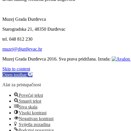
Muzej Grada Đurđevca
Starogradska 21, 48350 Đurđevac
tel. 048 812 230
muzej@djurdjevac.hr
Muzej Grada Đurđevca 2016. Sva prava pridržana. Izrada:
Skip to content
Open toolbar
Alat za pristupačnost
Povećaj tekst
Smanji tekst
Siva skala
Visoki kontrast
Negativan kontrast
Svijetla pozadina
Podcrtaj poveznice