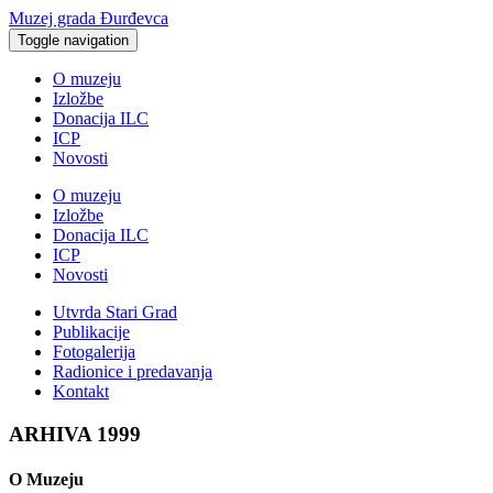
Muzej grada Đurđevca
Toggle navigation
O muzeju
Izložbe
Donacija ILC
ICP
Novosti
O muzeju
Izložbe
Donacija ILC
ICP
Novosti
Utvrda Stari Grad
Publikacije
Fotogalerija
Radionice i predavanja
Kontakt
ARHIVA 1999
O Muzeju