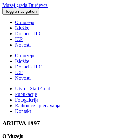
Muzej grada Đurđevca
Toggle navigation
O muzeju
Izložbe
Donacija ILC
ICP
Novosti
O muzeju
Izložbe
Donacija ILC
ICP
Novosti
Utvrda Stari Grad
Publikacije
Fotogalerija
Radionice i predavanja
Kontakt
ARHIVA 1997
O Muzeju