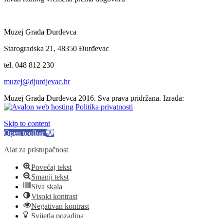
Muzej Grada Đurđevca
Starogradska 21, 48350 Đurđevac
tel. 048 812 230
muzej@djurdjevac.hr
Muzej Grada Đurđevca 2016. Sva prava pridržana. Izrada:
Politika privatnosti
Skip to content
Open toolbar
Alat za pristupačnost
Povećaj tekst
Smanji tekst
Siva skala
Visoki kontrast
Negativan kontrast
Svijetla pozadina