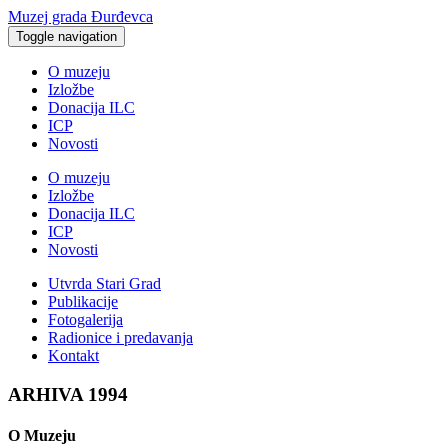
Muzej grada Đurđevca
Toggle navigation
O muzeju
Izložbe
Donacija ILC
ICP
Novosti
O muzeju
Izložbe
Donacija ILC
ICP
Novosti
Utvrda Stari Grad
Publikacije
Fotogalerija
Radionice i predavanja
Kontakt
ARHIVA 1994
O Muzeju