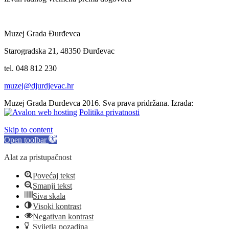
Muzej Grada Đurđevca
Starogradska 21, 48350 Đurđevac
tel. 048 812 230
muzej@djurdjevac.hr
Muzej Grada Đurđevca 2016. Sva prava pridržana. Izrada:
Politika privatnosti
Skip to content
Open toolbar
Alat za pristupačnost
Povećaj tekst
Smanji tekst
Siva skala
Visoki kontrast
Negativan kontrast
Svijetla pozadina