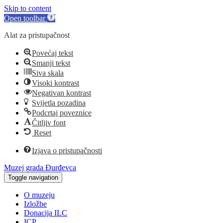
Skip to content
Open toolbar
Alat za pristupačnost
Povećaj tekst
Smanji tekst
Siva skala
Visoki kontrast
Negativan kontrast
Svijetla pozadina
Podcrtaj poveznice
Čitljiv font
Reset
Izjava o pristupačnosti
Muzej grada Đurđevca
Toggle navigation
O muzeju
Izložbe
Donacija ILC
ICP