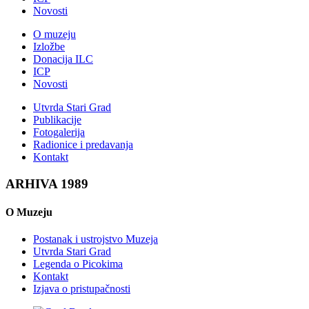
Novosti
O muzeju
Izložbe
Donacija ILC
ICP
Novosti
Utvrda Stari Grad
Publikacije
Fotogalerija
Radionice i predavanja
Kontakt
ARHIVA 1989
O Muzeju
Postanak i ustrojstvo Muzeja
Utvrda Stari Grad
Legenda o Picokima
Kontakt
Izjava o pristupačnosti