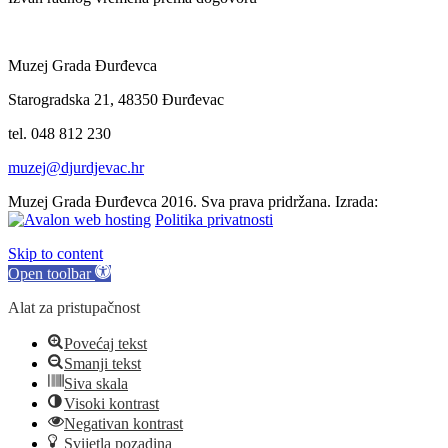
Muzej Grada Đurđevca
Starogradska 21, 48350 Đurđevac
tel. 048 812 230
muzej@djurdjevac.hr
Muzej Grada Đurđevca 2016. Sva prava pridržana. Izrada:
Politika privatnosti
Skip to content
Open toolbar
Alat za pristupačnost
Povećaj tekst
Smanji tekst
Siva skala
Visoki kontrast
Negativan kontrast
Svijetla pozadina