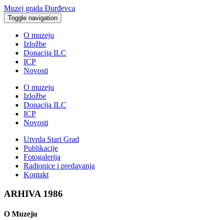
Muzej grada Đurđevca
Toggle navigation
O muzeju
Izložbe
Donacija ILC
ICP
Novosti
O muzeju
Izložbe
Donacija ILC
ICP
Novosti
Utvrda Stari Grad
Publikacije
Fotogalerija
Radionice i predavanja
Kontakt
ARHIVA 1986
O Muzeju