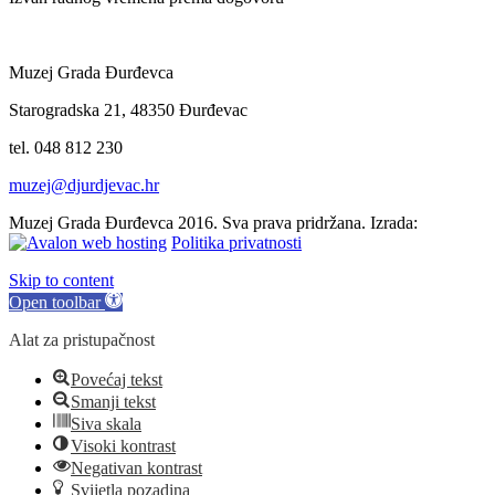
Muzej Grada Đurđevca
Starogradska 21, 48350 Đurđevac
tel. 048 812 230
muzej@djurdjevac.hr
Muzej Grada Đurđevca 2016. Sva prava pridržana. Izrada:
Politika privatnosti
Skip to content
Open toolbar
Alat za pristupačnost
Povećaj tekst
Smanji tekst
Siva skala
Visoki kontrast
Negativan kontrast
Svijetla pozadina