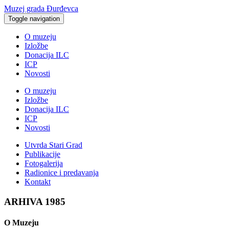
Muzej grada Đurđevca
Toggle navigation
O muzeju
Izložbe
Donacija ILC
ICP
Novosti
O muzeju
Izložbe
Donacija ILC
ICP
Novosti
Utvrda Stari Grad
Publikacije
Fotogalerija
Radionice i predavanja
Kontakt
ARHIVA 1985
O Muzeju