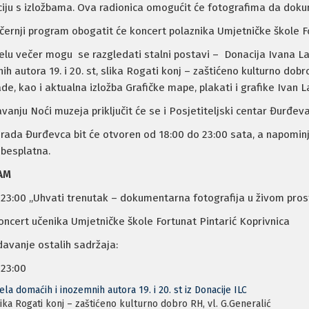
ciju s izložbama. Ova radionica omogućit će fotografima da doku
černji program obogatit će koncert polaznika Umjetničke škole Fo
jelu večer mogu se razgledati stalni postavi – Donacija Ivana L
h autora 19. i 20. st, slika Rogati konj – zaštićeno kulturno dobro
ade, kao i aktualna izložba Grafičke mape, plakati i grafike Ivan L
avanju Noći muzeja priključit će se i Posjetiteljski centar Đurđev
rada Đurđevca bit će otvoren od 18:00 do 23:00 sata, a napomi
besplatna.
AM
 23:00 „Uhvati trenutak – dokumentarna fotografija u živom prost
oncert učenika Umjetničke škole Fortunat Pintarić Koprivnica
avanje ostalih sadržaja:
 23:00
ela domaćih i inozemnih autora 19. i 20. st iz Donacije ILC
ika Rogati konj – zaštićeno kulturno dobro RH, vl. G.Generalić