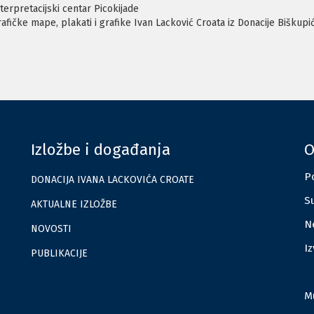
terpretacijski centar Picokijade
afičke mape, plakati i grafike Ivan Lacković Croata iz Donacije Biškupi
Izložbe i događanja
O
Po
DONACIJA IVANA LACKOVIĆA CROATE
Su
AKTUALNE IZLOŽBE
Ne
NOVOSTI
I
PUBLIKACIJE
M