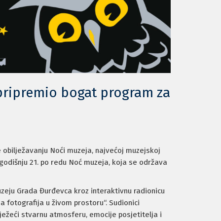
pripremio bogat program za
e obilježavanju Noći muzeja, najvećoj muzejskoj
ogodišnju 21. po redu Noć muzeja, koja se održava
uzeju Grada Đurđevca kroz interaktivnu radionicu
fotografija u živom prostoru“. Sudionici
ježeći stvarnu atmosferu, emocije posjetitelja i