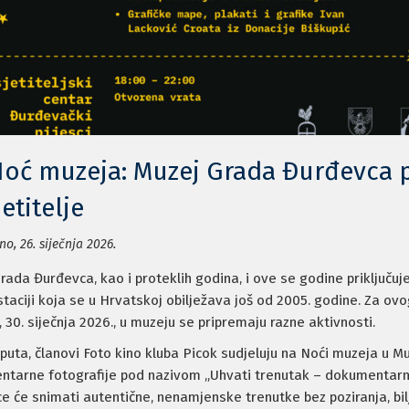
 Noć muzeja: Muzej Grada Đurđevca 
etitelje
no, 26. siječnja 2026.
rada Đurđevca, kao i proteklih godina, i ove se godine priključuj
taciji koja se u Hrvatskoj obilježava još od 2005. godine. Za ov
, 30. siječnja 2026., u muzeju se pripremaju razne aktivnosti.
 puta, članovi Foto kino kluba Picok sudjeluju na Noći muzeja u M
tarne fotografije pod nazivom „Uhvati trenutak – dokumentarna 
ce će snimati autentične, nenamjenske trenutke bez poziranja, bil