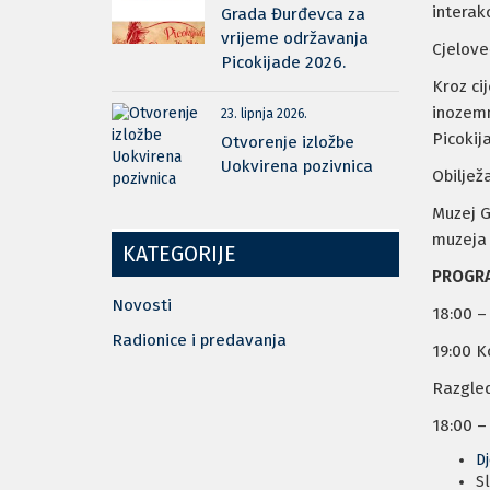
interak
Grada Đurđevca za
vrijeme održavanja
Cjelove
Picokijade 2026.
Kroz ci
inozemni
23. lipnja 2026.
Picokij
Otvorenje izložbe
Uokvirena pozivnica
Obiljež
Muzej G
muzeja 
KATEGORIJE
PROGR
Novosti
18:00 –
Radionice i predavanja
19:00 K
Razgled
18:00 –
Dj
Sl