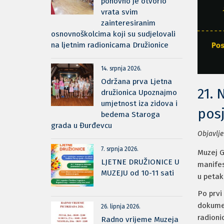
ponovno je otvorio
vrata svim
zainteresiranim
osnovnoškolcima koji su sudjelovali
na ljetnim radionicama Družionice
14. srpnja 2026.
Održana prva Ljetna
21.
družionica Upoznajmo
umjetnost iza zidova i
posj
bedema Staroga
grada u Đurđevcu
Objavlje
7. srpnja 2026.
Muzej G
LJETNE DRUŽIONICE U
manifes
MUZEJU od 10-11 sati
u petak
Po prvi
dokumen
26. lipnja 2026.
radioni
Radno vrijeme Muzeja