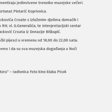
mentiraju jedinstvene trenutke muzejske večeri.
rtunat Pintarić Koprivnica.
ackovića Croate s izloženim djelima domaćih i
 RH, vl. G.Generalića, te Interpretacijski centar
acković Croata iz Donacije Biškupić.
ački pijesci u vremenu od 18,00 do 22,00 sata.
njemo i da su sva muzejska događanja u Noći
oru“ – radionica Foto kino kluba Picok