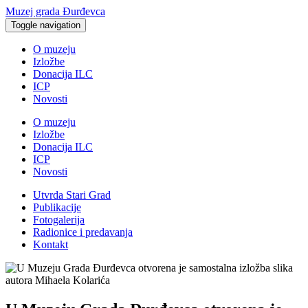
Muzej grada Đurđevca
Toggle navigation
O muzeju
Izložbe
Donacija ILC
ICP
Novosti
O muzeju
Izložbe
Donacija ILC
ICP
Novosti
Utvrda Stari Grad
Publikacije
Fotogalerija
Radionice i predavanja
Kontakt