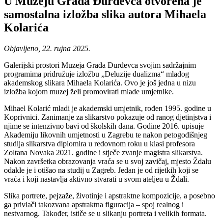
U Muzeju Grada Đurđevca otvorena je
samostalna izložba slika autora Mihaela
Kolarića
Objavljeno, 22. rujna 2025.
Galerijski prostori Muzeja Grada Đurđevca svojim sadržajnim
programima pridružuje izložbu „Deluzije dualizma“ mladog
akademskog slikara Mihaela Kolarića. Ovo je još jedna u nizu
izložba kojom muzej želi promovirati mlade umjetnike.
Mihael Kolarić mladi je akademski umjetnik, rođen 1995. godine u
Koprivnici. Zanimanje za slikarstvo pokazuje od ranog djetinjstva i
njime se intenzivno bavi od školskih dana. Godine 2016. upisuje
Akademiju likovnih umjetnosti u Zagrebu te nakon petogodišnjeg
studija slikarstva diplomira u redovnom roku u klasi profesora
Zoltana Novaka 2021. godine i stječe zvanje magistra slikarstva.
Nakon završetka obrazovanja vraća se u svoj zavičaj, mjesto Ždalu
odakle je i otišao na studij u Zagreb. Jedan je od rijetkih koji se
vraća i koji nastavlja aktivno stvarati u svom ateljeu u Ždali.
Slika portrete, pejzaže, životinje i apstraktne kompozicije, a posebno
ga privlači takozvana apstraktna figuracija – spoj realnog i
nestvarnog. Također, ističe se u slikanju portreta i velikih formata.