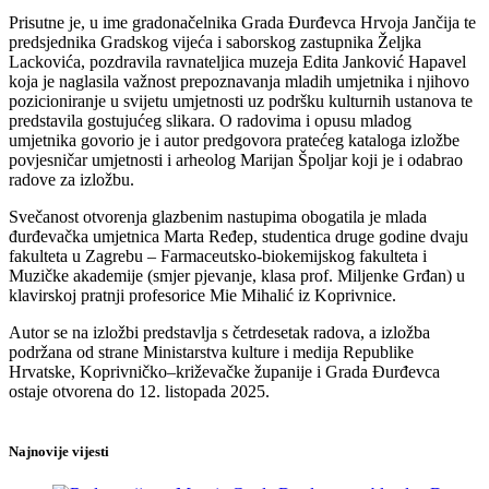
Prisutne je, u ime gradonačelnika Grada Đurđevca Hrvoja Jančija te
predsjednika Gradskog vijeća i saborskog zastupnika Željka
Lackovića, pozdravila ravnateljica muzeja Edita Janković Hapavel
koja je naglasila važnost prepoznavanja mladih umjetnika i njihovo
pozicioniranje u svijetu umjetnosti uz podršku kulturnih ustanova te
predstavila gostujućeg slikara. O radovima i opusu mladog
umjetnika govorio je i autor predgovora pratećeg kataloga izložbe
povjesničar umjetnosti i arheolog Marijan Špoljar koji je i odabrao
radove za izložbu.
Svečanost otvorenja glazbenim nastupima obogatila je mlada
đurđevačka umjetnica Marta Ređep, studentica druge godine dvaju
fakulteta u Zagrebu – Farmaceutsko-biokemijskog fakulteta i
Muzičke akademije (smjer pjevanje, klasa prof. Miljenke Grđan) u
klavirskoj pratnji profesorice Mie Mihalić iz Koprivnice.
Autor se na izložbi predstavlja s četrdesetak radova, a izložba
podržana od strane Ministarstva kulture i medija Republike
Hrvatske, Koprivničko–križevačke županije i Grada Đurđevca
ostaje otvorena do 12. listopada 2025.
Najnovije vijesti