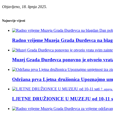
Objavljeno, 18. lipnja 2025.
Najnovije vijesti
Radno vrijeme Muzeja Grada Đurđevca na blagda
Muzej Grada Đurđevca ponovno je otvorio vrata 
Održana prva Ljetna družionica Upoznajmo umj
7. srpnja
LJETNE DRUŽIONICE U MUZEJU od 10-11 sa