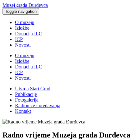
Muzej grada Đurđevca
Toggle navigation
O muzeju
Izložbe
Donacija ILC
ICP
Novosti
O muzeju
Izložbe
Donacija ILC
ICP
Novosti
Utvrda Stari Grad
Publikacije
Fotogalerija
Radionice i predavanja
Kontakt
Radno vrijeme Muzeja grada Đurđevca