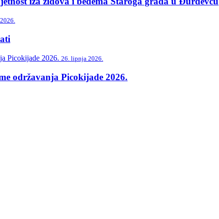
etnost iza zidova i bedema Staroga grada u Đurđevcu
 2026.
ti
26. lipnja 2026.
me održavanja Picokijade 2026.