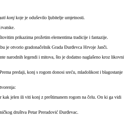
ati konj
koje je oduševilo ljubitelje umjetnosti.
Hrvatske.
tovitim prikazima prožetim elementima tradicije i fantazije.
ožbu je otvorio gradonačelnik Grada Đurđevca Hrvoje Janči.
ente narodnih legendi i mitova, što je dodatno naglašeno kroz likovni
 Prema predaji, konj s rogom donosi sreću, mladolikost i blagostanje
tvorenja:
 kak jelen ili viti konj z preštimanem rogom na čelu. On ki ga vidi
tničkog društva Petar Preradović Đurđevac.