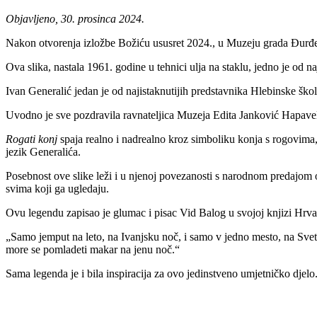
Objavljeno, 30. prosinca 2024.
Nakon otvorenja izložbe Božiću ususret 2024., u Muzeju grada Đurđev
Ova slika, nastala 1961. godine u tehnici ulja na staklu, jedno je od n
Ivan Generalić jedan je od najistaknutijih predstavnika Hlebinske škol
Uvodno je sve pozdravila ravnateljica Muzeja Edita Janković Hapavel
Rogati konj
spaja realno i nadrealno kroz simboliku konja s rogovima, 
jezik Generalića.
Posebnost ove slike leži i u njenoj povezanosti s narodnom predajom o
svima koji ga ugledaju.
Ovu legendu zapisao je glumac i pisac Vid Balog u svojoj knjizi Hrvats
„Samo jemput na leto, na Ivanjsku noč, i samo v jedno mesto, na Sveti
more se pomladeti makar na jenu noč.“
Sama legenda je i bila inspiracija za ovo jedinstveno umjetničko dje