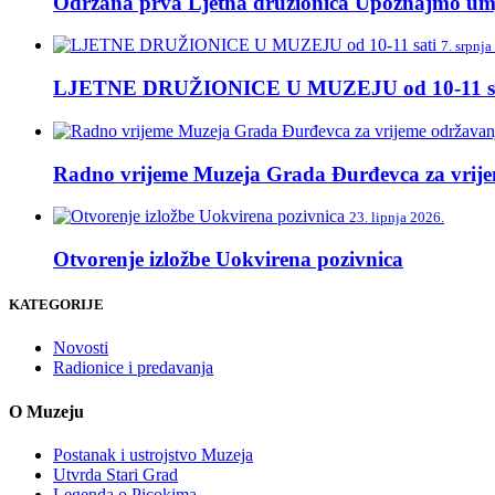
Održana prva Ljetna družionica Upoznajmo umj
7. srpnja
LJETNE DRUŽIONICE U MUZEJU od 10-11 sa
Radno vrijeme Muzeja Grada Đurđevca za vrije
23. lipnja 2026.
Otvorenje izložbe Uokvirena pozivnica
KATEGORIJE
Novosti
Radionice i predavanja
O Muzeju
Postanak i ustrojstvo Muzeja
Utvrda Stari Grad
Legenda o Picokima