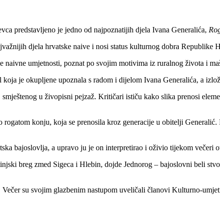
ca predstavljeno je jedno od najpoznatijih djela Ivana Generalića,
Rog
ajvažnijih djela hrvatske naive i nosi status kulturnog dobra Republike 
e naivne umjetnosti, poznat po svojim motivima iz ruralnog života i maš
 koja je okupljene upoznala s radom i dijelom Ivana Generalića, a izl
smještenog u živopisni pejzaž. Kritičari ističu kako slika prenosi elem
 rogatom konju, koja se prenosila kroz generacije u obitelji Generalić.
ka bajoslovlja, a upravo ju je on interpretirao i oživio tijekom večeri o
njski breg zmed Sigeca i Hlebin, dojde Jednorog – bajoslovni beli stvor
lo. Večer su svojim glazbenim nastupom uveličali članovi Kulturno-umje