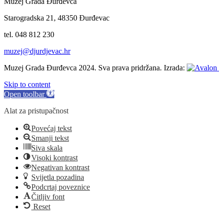
Muzej Grada Đurđevca
Starogradska 21, 48350 Đurđevac
tel. 048 812 230
muzej@djurdjevac.hr
Muzej Grada Đurđevca 2024. Sva prava pridržana. Izrada:
Skip to content
Open toolbar
Alat za pristupačnost
Povećaj tekst
Smanji tekst
Siva skala
Visoki kontrast
Negativan kontrast
Svijetla pozadina
Podcrtaj poveznice
Čitljiv font
Reset