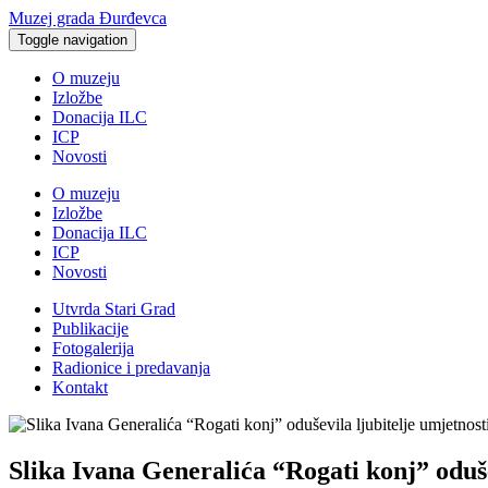
Muzej grada Đurđevca
Toggle navigation
O muzeju
Izložbe
Donacija ILC
ICP
Novosti
O muzeju
Izložbe
Donacija ILC
ICP
Novosti
Utvrda Stari Grad
Publikacije
Fotogalerija
Radionice i predavanja
Kontakt
Slika Ivana Generalića “Rogati konj” oduše