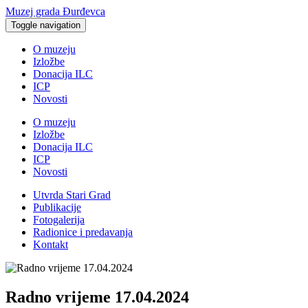
Muzej grada Đurđevca
Toggle navigation
O muzeju
Izložbe
Donacija ILC
ICP
Novosti
O muzeju
Izložbe
Donacija ILC
ICP
Novosti
Utvrda Stari Grad
Publikacije
Fotogalerija
Radionice i predavanja
Kontakt
Radno vrijeme 17.04.2024