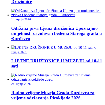
Družionice
14. srpnja 2026.
Održana prva Ljetna družionica Upoznajmo
umjetnost iza zidova i bedema Staroga grada u
Đurđevcu
7.
srpnja 2026.
LJETNE DRUŽIONICE U MUZEJU od 10-11
sati
26. lipnja 2026.
Radno vrijeme Muzeja Grada Đurđevca za
vrijeme održavanja Picokijade 2026.