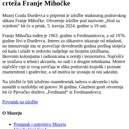
crteža Franje Mihočke
Muzej Grada Đurđevca u pripremi je izložbe istaknutog podravskog
slikara Franje Mihočke. Otvorenje izložbe pod nazivom „Hod za
svjetlom“ bit će u petak, 5. travnja 2024. godine u 19 sati.
Franjo Mihočka rođen je 1963. godine u Ferdinandovcu, a od 1976.
godine živi u Đurđevcu. Interes za slikarstvo iskazuje od mladosti,
no intenzivnije mu se posvećuje devedesetih godina prošlog stoljeća
od kada i izlaže te redovito sudjeluje na brojnim izložbama,
likovnim kolonijama i radionicama u zemlji i inozemstvu. Najćešće
se izražava u tehnici akvarela, no radi i u drugim tehnikama. Motive
najčešće crpi iz svog zavičaja te slika podravski krajolik i poznate
znamenitosti i građevine, a od motiva ne izostaju ni oni sakralni.
Na izložbi će biti izloženo osamdesetak radova u akvarelu i tušu
nastalih u razdoblju od gotovo 30 godina. Glazbeni gosti otvorenja
bit će Pjevačko društvo „Ferdinand“ iz Ferdinandovca.
Povratak na izložbe
O Muzeju
Postanak i ustrojstvo Muzeja