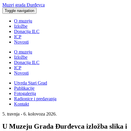
Muzej grada Đurđevca
Toggle navigation
O muzeju
Izložbe
Donacija ILC
ICP
Novosti
O muzeju
Izložbe
Donacija ILC
ICP
Novosti
Utvrda Stari Grad
Publikacije
Fotogalerija
Radionice i predavanja
Kontakt
5. travnja - 6. kolovoza 2026.
U Muzeju Grada Đurđevca izložba slika i