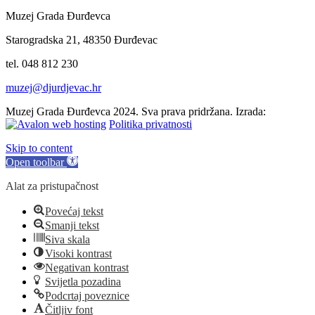
Muzej Grada Đurđevca
Starogradska 21, 48350 Đurđevac
tel. 048 812 230
muzej@djurdjevac.hr
Muzej Grada Đurđevca 2024. Sva prava pridržana. Izrada:
Politika privatnosti
Skip to content
Open toolbar
Alat za pristupačnost
Povećaj tekst
Smanji tekst
Siva skala
Visoki kontrast
Negativan kontrast
Svijetla pozadina
Podcrtaj poveznice
Čitljiv font