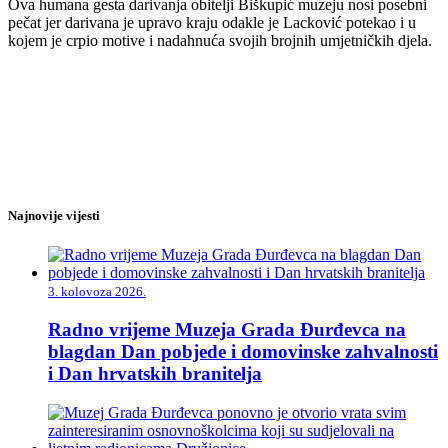
Ova humana gesta darivanja obitelji Biškupić muzeju nosi posebni
pečat jer darivana je upravo kraju odakle je Lacković potekao i u
kojem je crpio motive i nadahnuća svojih brojnih umjetničkih djela.
Najnovije vijesti
3. kolovoza 2026.
Radno vrijeme Muzeja Grada Đurđevca na
blagdan Dan pobjede i domovinske zahvalnosti
i Dan hrvatskih branitelja