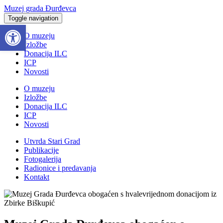
Muzej grada Đurđevca
Toggle navigation
Open toolbar
O muzeju
Izložbe
Donacija ILC
ICP
Novosti
O muzeju
Izložbe
Donacija ILC
ICP
Novosti
Utvrda Stari Grad
Publikacije
Fotogalerija
Radionice i predavanja
Kontakt