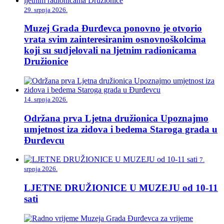
29. srpnja 2026.
Muzej Grada Đurđevca ponovno je otvorio
vrata svim zainteresiranim osnovnoškolcima
koji su sudjelovali na ljetnim radionicama
Družionice
14. srpnja 2026.
Održana prva Ljetna družionica Upoznajmo
umjetnost iza zidova i bedema Staroga grada u
Đurđevcu
7.
srpnja 2026.
LJETNE DRUŽIONICE U MUZEJU od 10-11
sati