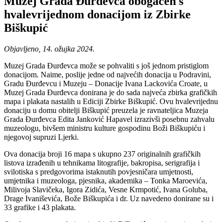
Muzej Grada Đurđevca obogaćen s
hvalevrijednom donacijom iz Zbirke
Biškupić
Objavljeno, 14. ožujka 2024.
Muzej Grada Đurđevca može se pohvaliti s još jednom pristiglom
donacijom. Naime, poslije jedne od najvećih donacija u Podravini,
Gradu Đurđevcu i Muzeju – Donacije Ivana Lackovića Croate, u
Muzej Grada Đurđevca donirana je do sada najveća zbirka grafičkih
mapa i plakata nastalih u Ediciji Zbirke Biškupić. Ovu hvalevrijednu
donaciju u domu obitelji Biškupić preuzela je ravnateljica Muzeja
Grada Đurđevca Edita Janković Hapavel izrazivši posebnu zahvalu
muzeologu, bivšem ministru kulture gospodinu Boži Biškupiću i
njegovoj supruzi Ljerki.
Ova donacija broji 16 mapa s ukupno 237 originalnih grafičkih
listova izrađenih u tehnikama litografije, bakropisa, serigrafija i
svilotiska s predgovorima istaknutih povjesničara umjetnosti,
umjetnika i muzeologa, pjesnika, akademika – Tonka Maroevića,
Milivoja Slavičeka, Igora Zidića, Vesne Krmpotić, Ivana Goluba,
Drage Ivaniševića, Bože Biškupića i dr. Uz navedeno donirane su i
33 grafike i 43 plakata.