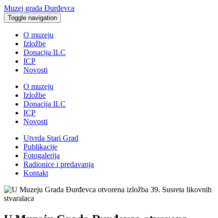
Muzej grada Đurđevca
Toggle navigation
O muzeju
Izložbe
Donacija ILC
ICP
Novosti
O muzeju
Izložbe
Donacija ILC
ICP
Novosti
Utvrda Stari Grad
Publikacije
Fotogalerija
Radionice i predavanja
Kontakt