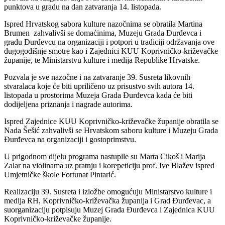
punktova u gradu na dan zatvaranja 14. listopada.
Ispred Hrvatskog sabora kulture nazočnima se obratila Martina
Brumen zahvalivši se domaćinima, Muzeju Grada Đurđevca i
gradu Đurđevcu na organizaciji i potpori u tradiciji održavanja ove
dugogodišnje smotre kao i
Zajednici KUU Koprivničko-križevačke
županije
, te Ministarstvu kulture i medija Republike Hrvatske.
Pozvala je sve nazočne i na zatvaranje 39. Susreta likovnih
stvaralaca koje će biti upriličeno uz prisustvo svih autora 14.
listopada u prostorima Muzeja Grada Đurđevca kada će biti
dodijeljena priznanja i nagrade autorima.
Ispred Zajednice KUU Koprivničko-križevačke županije obratila se
Nada Šešić zahvalivši se Hrvatskom saboru kulture i Muzeju Grada
Đurđevca na organizaciji i gostoprimstvu.
U prigodnom dijelu programa nastupile su Marta Cikoš i Marija
Zalar na violinama uz pratnju i korepeticiju prof. Ive Blažev ispred
Umjetničke škole Fortunat Pintarić.
Realizaciju 39. Susreta i izložbe omogućuju Ministarstvo kulture i
medija RH, Koprivničko-križevačka županija i Grad Đurđevac, a
suorganizaciju potpisuju Muzej Grada Đurđevca i Zajednica KUU
Koprivničko-križevačke županije.