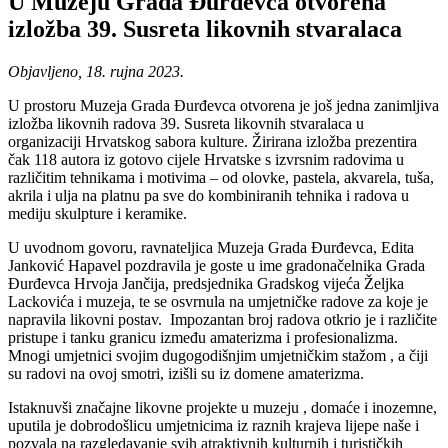
U Muzeju Grada Đurđevca otvorena
izložba 39. Susreta likovnih stvaralaca
Objavljeno, 18. rujna 2023.
U prostoru Muzeja Grada Đurđevca otvorena je još jedna zanimljiva
izložba likovnih radova 39. Susreta likovnih stvaralaca u
organizaciji Hrvatskog sabora kulture. Žirirana izložba prezentira
čak 118 autora iz gotovo cijele Hrvatske s izvrsnim radovima u
različitim tehnikama i motivima – od olovke, pastela, akvarela, tuša,
akrila i ulja na platnu pa sve do kombiniranih tehnika i radova u
mediju skulpture i keramike.
U uvodnom govoru, ravnateljica Muzeja Grada Đurđevca, Edita
Janković Hapavel pozdravila je goste u ime gradonačelnika Grada
Đurđevca Hrvoja Jančija, predsjednika Gradskog vijeća Željka
Lackovića i muzeja, te se osvrnula na umjetničke radove za koje je
napravila likovni postav. Impozantan broj radova otkrio je i različite
pristupe i tanku granicu između amaterizma i profesionalizma.
Mnogi umjetnici svojim dugogodišnjim umjetničkim stažom , a čiji
su radovi na ovoj smotri, izišli su iz domene amaterizma.
Istaknuvši značajne likovne projekte u muzeju , domaće i inozemne,
uputila je dobrodošlicu umjetnicima iz raznih krajeva lijepe naše i
pozvala na razgledavanje svih atraktivnih kulturnih i turističkih