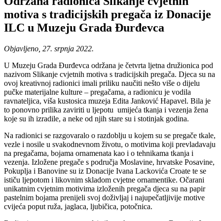
Održana radionica Slikanje cvjetnih
motiva s tradicijskih pregača iz Donacije
ILC u Muzeju Grada Đurđevca
Objavljeno, 27. srpnja 2022.
U Muzeju Grada Đurđevca održana je četvrta ljetna družionica pod
nazivom Slikanje cvjetnih motiva s tradicijskih pregača. Djeca su na
ovoj kreativnoj radionici imali priliku naučiti nešto više o dijelu
pučke materijalne kulture – pregačama, a radionicu je vodila
ravnateljica, viša kustosica muzeja Edita Janković Hapavel. Bila je
to ponovno prilika zaviriti u ljepotu umijeća tkanja i vezenja žena
koje su ih izradile, a neke od njih stare su i stotinjak godina.
Na radionici se razgovaralo o razdoblju u kojem su se pregače tkale,
vezle i nosile u svakodnevnom životu, o motivima koji prevladavaju
na pregačama, bojama ornamenata kao i o tehnikama tkanja i
vezenja. Izložene pregače s područja Moslavine, hrvatske Posavine,
Pokuplja i Banovine su iz Donacije Ivana Lackovića Croate te se
ističu ljepotom i likovnim skladom cvjetne ornamentike. Očarani
unikatnim cvjetnim motivima izloženih pregača djeca su na papir
pastelnim bojama prenijeli svoj doživljaj i najupečatljivije motive
cvijeća poput ruža, jaglaca, ljubičica, potočnica.