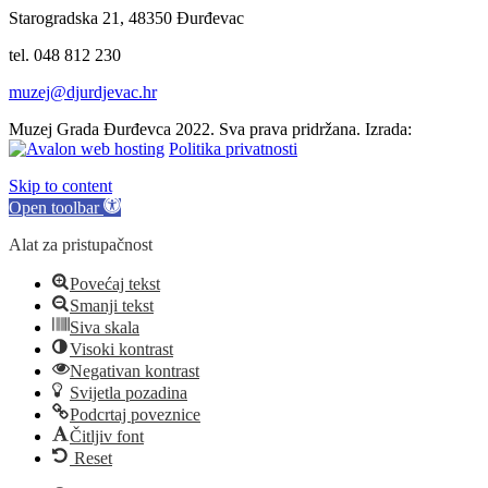
Starogradska 21, 48350 Đurđevac
tel. 048 812 230
muzej@djurdjevac.hr
Muzej Grada Đurđevca 2022. Sva prava pridržana. Izrada:
Politika privatnosti
Skip to content
Open toolbar
Alat za pristupačnost
Povećaj tekst
Smanji tekst
Siva skala
Visoki kontrast
Negativan kontrast
Svijetla pozadina
Podcrtaj poveznice
Čitljiv font
Reset