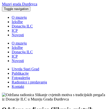
Muzej grada Đurđevca
Toggle navigation
O muzeju
Izložbe
Donacija ILC
ICP
Novosti
O muzeju
Izložbe
Donacija ILC
ICP
Novosti
Utvrda Stari Grad
Publikacije
Fotogalerija
Radionice i predavanja
Kontakt