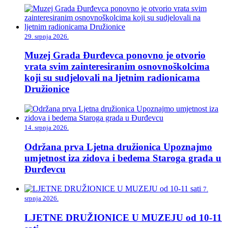
29. srpnja 2026.
Muzej Grada Đurđevca ponovno je otvorio
vrata svim zainteresiranim osnovnoškolcima
koji su sudjelovali na ljetnim radionicama
Družionice
14. srpnja 2026.
Održana prva Ljetna družionica Upoznajmo
umjetnost iza zidova i bedema Staroga grada u
Đurđevcu
7.
srpnja 2026.
LJETNE DRUŽIONICE U MUZEJU od 10-11