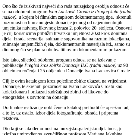
Ono što će iziskivati najveći dio rada muzejskog osoblja odnosit će
se na odobreni program
Ivan Lacković Croata iz drugog kuta (radni
naslov)
, u kojem bi filmskim zapisom dokumentarnog tipa, skrenuli
pozornost na humanu gestu donacije jednog od najeminentnijih
umjetnika naivnog likovnog izraza 2. polovice 20. stoljeća. Osnovni
je cilj korisnicima približiti hrvatsku umjetnost 20.st kroz donirana
djela. Izrada scenarija, snimanje sugovornika na raznim lokacijama,
snimanje umjetničkih djela, doklumentarnih materijala itd., samo su
dio onog što se planira obuhvatiti ovim dokumentarnim prikazom.
Isto tako, slijedeći odobreni program odnosi se na izdavanje
publikacije
Pregled kroz zbirke Donacije ILC (radni naslov)
uz 90
obljetnicu rođenja i 25 obljetnicu Donacije Ivana Lackovića Croate.
Cilj je ovim katalogom kroz pojedine zbirke ukazati na vrijednost
Donacije, te skrenuti pozornost na Ivana Lackovića Croatu kao
kolekcionara i prikazati sadržajnost zbirki od likovne do
etnografske, s osvrtom na donaciju.
Do finalne realizacije uobličene u katalog prethodit će opsežan rad,
a to je, uz ostalo, izbor djela,fotografiranje, obrada i priprema
tekstova.
Dio koji se također odnosi na muzejsko-galerijsku djelatnost, je
izložba umirovljenog sveučilišnog profesora Marijana Jakubina,