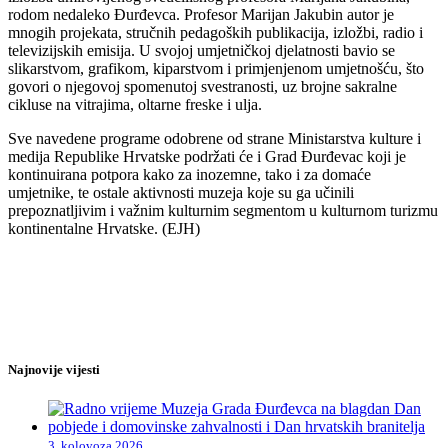
rodom nedaleko Đurđevca. Profesor Marijan Jakubin autor je
mnogih projekata, stručnih pedagoških publikacija, izložbi, radio i
televizijskih emisija. U svojoj umjetničkoj djelatnosti bavio se
slikarstvom, grafikom, kiparstvom i primjenjenom umjetnošću, što
govori o njegovoj spomenutoj svestranosti, uz brojne sakralne
cikluse na vitrajima, oltarne freske i ulja.
Sve navedene programe odobrene od strane Ministarstva kulture i
medija Republike Hrvatske podržati će i Grad Đurđevac koji je
kontinuirana potpora kako za inozemne, tako i za domaće
umjetnike, te ostale aktivnosti muzeja koje su ga učinili
prepoznatljivim i važnim kulturnim segmentom u kulturnom turizmu
kontinentalne Hrvatske. (EJH)
Najnovije vijesti
3. kolovoza 2026.