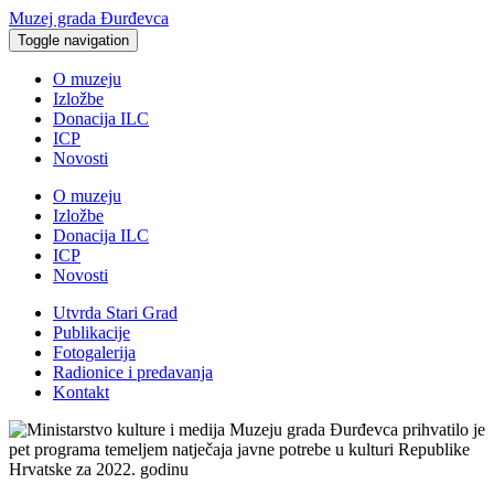
Muzej grada Đurđevca
Toggle navigation
O muzeju
Izložbe
Donacija ILC
ICP
Novosti
O muzeju
Izložbe
Donacija ILC
ICP
Novosti
Utvrda Stari Grad
Publikacije
Fotogalerija
Radionice i predavanja
Kontakt