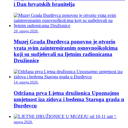
i Dan hrvatskih branitelja
29. srpnja 2026.
Muzej Grada Đurđevca ponovno je otvorio
vrata svim zainteresiranim osnovnoškolcima
koji su sudjelovali na ljetnim radionicama
Družionice
14. srpnja 2026.
Održana prva Ljetna družionica Upoznajmo
umjetnost iza zidova i bedema Staroga grada u
Đurđevcu
7.
srpnja 2026.