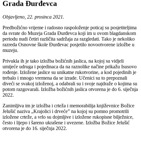
Grada Đurđevca
Objavljeno, 22. prosinca 2021.
Predbožićno vrijeme i radosno raspoloženje poticaj su posjetiteljima
da svrate do Muzeja Grada Đurđevca koji im u ovom blagdanskom
periodu nudi četiri različita sadržaja za razgledati. Tako je nekoliko
razreda Osnovne škole Đurđevac posjetilo novootvorene izložbe u
muzeju.
Privukla ih je tako izložba božićnih jaslica, na kojoj su vidjeli
umijeće udruga i pojedinaca da na raznolike načine prikažu Isusovo
rođenje. Izložene jaslice su unikatne rukotvorine, a kod pojedinih je
trebalo i mnogo vremena da se izrade. Učenici su to prepoznali
diveći se svakoj izloženoj, a odabrali su i svoje najdraže o kojima su
potom razgovarali. Izložba božićnih jaslica otvorena je do 6. siječnja
2022.
Zanimljiva im je izložba i crteža i memorabilija književnice Božice
Jelušić naziva „Krajolici i drveće” na kojoj su pomno promotrili
izložene crteže, a vrlo su dojmljive i izložene rukopisne bilježnice,
često i lijepo i šareno ukrašene i uvezene. Izložba Božice Jelušić
otvorena je do 16. siječnja 2022.