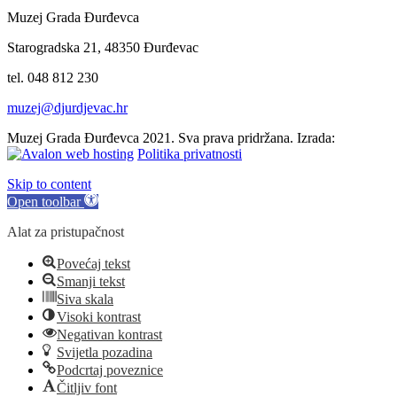
Muzej Grada Đurđevca
Starogradska 21, 48350 Đurđevac
tel. 048 812 230
muzej@djurdjevac.hr
Muzej Grada Đurđevca 2021. Sva prava pridržana. Izrada:
Politika privatnosti
Skip to content
Open toolbar
Alat za pristupačnost
Povećaj tekst
Smanji tekst
Siva skala
Visoki kontrast
Negativan kontrast
Svijetla pozadina
Podcrtaj poveznice
Čitljiv font