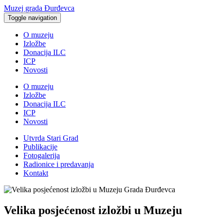
Muzej grada Đurđevca
Toggle navigation
O muzeju
Izložbe
Donacija ILC
ICP
Novosti
O muzeju
Izložbe
Donacija ILC
ICP
Novosti
Utvrda Stari Grad
Publikacije
Fotogalerija
Radionice i predavanja
Kontakt
Velika posjećenost izložbi u Muzeju