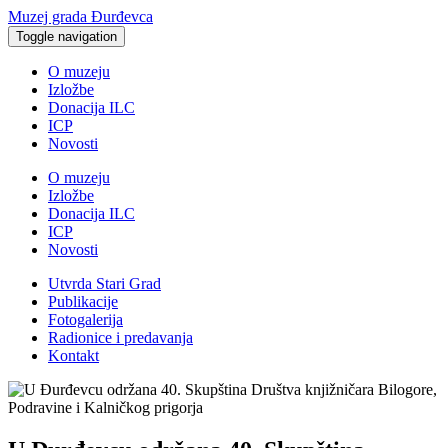
Muzej grada Đurđevca
Toggle navigation
O muzeju
Izložbe
Donacija ILC
ICP
Novosti
O muzeju
Izložbe
Donacija ILC
ICP
Novosti
Utvrda Stari Grad
Publikacije
Fotogalerija
Radionice i predavanja
Kontakt