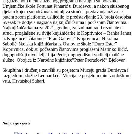
U glazbenom djelu službenog programa nastupili su polaznici
Umjetničke škole Fortunat Pintarić u Đurđevcu, a nakon službenog
djela u kojem su održana zanimljiva stručna predavanja uživo te
putem zoom platforme, uslijedilo je predstavljanje 23. broja časopisa
Svezak te dodjela nagrada najknjižničarima i počasnim članovima.
Najknjižničarkama za 2021. godinu, za izniman rad i rezultate u
struci, proglašene su dvije knjižničarke iz Koprivnice – Ranka Janus
iz Knjižnice i čitaonice “Fran Galović” Koprivnica i Nikolina
Sabolić, školska knjižničarka iz Osnovne škole “Đuro Ester”
Koprivnica, dok su počasnim članovima proglašeni Marinko Iličić,
dugogodišnji ravnatelj i Ilija Perić, dugogodišnji voditelj matične
služne. Obojica iz Narodne knjižnice”Petar Preradović” Bjelovar.
Skupština i druženje završili su posjetom Muzeju grada Đurđevca i
razgledom izložbe Leonarda da Vincija te posjetom mini zoološkom
vrtu, Hrvatskoj Sahari.
Najnovije vijesti