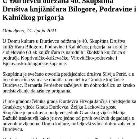
U Đurđevcu održana 40. Skupština
Društva knjižničara Bilogore, Podravine i
Kalničkog prigorja
Objavljeno, 14. lipnja 2021.
U Domu kulture u Đurđevcu održana je 40. Skupština Društva
knjižničara Bilogore, Podravine i Kalničkog prigorja na kojoj je
sudjelovalo 60-ak knjižničara iz narodnih i školskih knjižnica s
područja Koprivničko-križevačke, Virovitičko-podravske i
Bjelovarsko-bilogorske županije.
Skupštinu je svečano otvorila predsjednica društva Silvija Perić, a u
ime domaćina svima se obratila ravnateljica Gradske knjižnice
Đurđevac, Bernarda Ferderber zaželjevši im dobrodošlicu uz kratko
predstavljanje današnjeg programa.
U ime gradonačelnika grada Đurđevca Hrvoja Jančija i predsjednika
Gradskog vijeća Grada Đurđevca, Željka Lackovića goste
Skupštine je pozdravio podpredsjednik Gradskog vijeća Matija
Bažulić istaknuvši kako je ovo jedno od prvih ovakvih događanja u
novoobnovljenome Domu kulture, poželjevši svima dobru zabavu u
Đurđevcu.