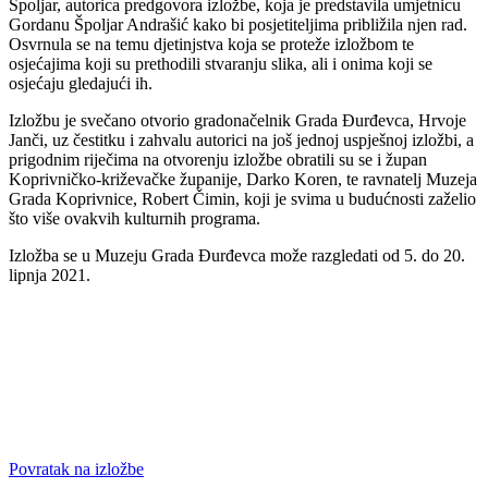
Špoljar, autorica predgovora izložbe, koja je predstavila umjetnicu
Gordanu Špoljar Andrašić kako bi posjetiteljima približila njen rad.
Osvrnula se na temu djetinjstva koja se proteže izložbom te
osjećajima koji su prethodili stvaranju slika, ali i onima koji se
osjećaju gledajući ih.
Izložbu je svečano otvorio gradonačelnik Grada Đurđevca, Hrvoje
Janči, uz čestitku i zahvalu autorici na još jednoj uspješnoj izložbi, a
prigodnim riječima na otvorenju izložbe obratili su se i župan
Koprivničko-križevačke županije, Darko Koren, te ravnatelj Muzeja
Grada Koprivnice, Robert Čimin, koji je svima u budućnosti zaželio
što više ovakvih kulturnih programa.
Izložba se u Muzeju Grada Đurđevca može razgledati od 5. do 20.
lipnja 2021.
Povratak na izložbe