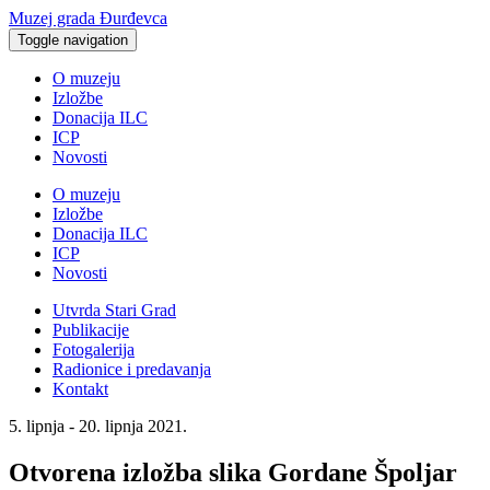
Muzej grada Đurđevca
Toggle navigation
O muzeju
Izložbe
Donacija ILC
ICP
Novosti
O muzeju
Izložbe
Donacija ILC
ICP
Novosti
Utvrda Stari Grad
Publikacije
Fotogalerija
Radionice i predavanja
Kontakt
5. lipnja - 20. lipnja 2021.
Otvorena izložba slika Gordane Špoljar