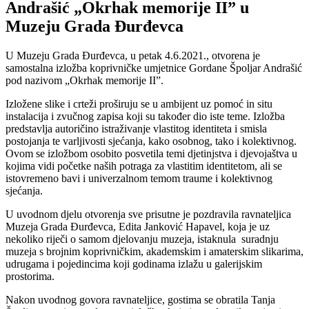
Andrašić „Okrhak memorije II” u
Muzeju Grada Đurđevca
U Muzeju Grada Đurđevca, u petak 4.6.2021., otvorena je
samostalna izložba koprivničke umjetnice Gordane Špoljar Andrašić
pod nazivom „Okrhak memorije II”.
Izložene slike i crteži proširuju se u ambijent uz pomoć in situ
instalacija i zvučnog zapisa koji su također dio iste teme. Izložba
predstavlja autoričino istraživanje vlastitog identiteta i smisla
postojanja te varljivosti sjećanja, kako osobnog, tako i kolektivnog.
Ovom se izložbom osobito posvetila temi djetinjstva i djevojaštva u
kojima vidi početke naših potraga za vlastitim identitetom, ali se
istovremeno bavi i univerzalnom temom traume i kolektivnog
sjećanja.
U uvodnom djelu otvorenja sve prisutne je pozdravila ravnateljica
Muzeja Grada Đurđevca, Edita Janković Hapavel, koja je uz
nekoliko riječi o samom djelovanju muzeja, istaknula suradnju
muzeja s brojnim koprivničkim, akademskim i amaterskim slikarima,
udrugama i pojedincima koji godinama izlažu u galerijskim
prostorima.
Nakon uvodnog govora ravnateljice, gostima se obratila Tanja