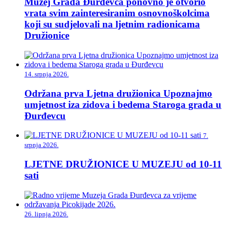
Muzej Grada Đurđevca ponovno je otvorio
vrata svim zainteresiranim osnovnoškolcima
koji su sudjelovali na ljetnim radionicama
Družionice
14. srpnja 2026.
Održana prva Ljetna družionica Upoznajmo
umjetnost iza zidova i bedema Staroga grada u
Đurđevcu
7.
srpnja 2026.
LJETNE DRUŽIONICE U MUZEJU od 10-11
sati
26. lipnja 2026.