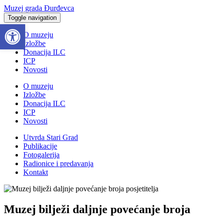
Muzej grada Đurđevca
Toggle navigation
Open toolbar
O muzeju
Izložbe
Donacija ILC
ICP
Novosti
O muzeju
Izložbe
Donacija ILC
ICP
Novosti
Utvrda Stari Grad
Publikacije
Fotogalerija
Radionice i predavanja
Kontakt
Muzej bilježi daljnje povećanje broja