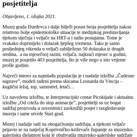
posjetitelja
Objavljeno, 1. ožujka 2021.
Muzej grada Đurđevca i dalje bilježi porast broja posjetitelja nakon
relativno bolje epidemiološke situacije te medijskog predstavljanja
tijekom siječnja i veljače na HRT-u i radio postajama. Tome je
svakako doprinijelo i dolazak ljepšeg vremena. Tako je samo
posljednjeg vikenda u veljači zabilježeno 50 dolazaka iz drugih
sredina, a na mjesečnoj razini, veljača, najkraći mjesec u godini,
muzej je posjetilo 403 posjetitelja, što je više nego u isto vrijeme
prošle godine.
Najveći interes za najmlađu populaciju je i nadalje izložba „Čudesne
naprave”, modeli rađeni prema skicama Leonarda da Vincija –
kuglični ležaj, top, samostrel, letači…
Uz navedenu izložbu, te Interpretacijski centar Picokijade i aktualnu
izložbu „Od crteža do stop animacije”, posjetitelji su uz bogat
sadržaj proizvoda u suvenirnici zaokružili posjet i razgledavanje
muzeja i same utvrde Stari grad.
Muzej i nadalje radi na obogaćivanju sadržaja, a tijekom veljače
prijavio se na natječaj Koprivničko-križevače županije za muzejsko-
galerijsku djelatnost koja je obuhvatila muzejsko-galerijske sadržaje