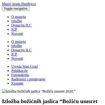
Muzej grada Đurđevca
Toggle navigation
O muzeju
Izložbe
Donacija ILC
ICP
Novosti
O muzeju
Izložbe
Donacija ILC
ICP
Novosti
Utvrda Stari Grad
Publikacije
Fotogalerija
Radionice i predavanja
Kontakt
Izložba božićnih jaslica “Božiću ususret