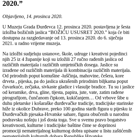
2020.”
Objavljeno, 14. prosinca 2020.
U Muzeju Grada Đurđevca 12. prosinca 2020. postavljena je šesta
izložba božićnih jaslica “BOŽIĆU USUSRET 2020.” koja će biti
dostupna za razgledavanje od 13. prosinca 2020. do 6. siječnja
2021. u radno vrijeme muzeja.
Na izložbi sudjeluju ustanove, škole, udruge i kreativni pojedinci
njih 25 iz 4 županije koji su izložili 27 ručno rađenih jaslica od
različitih materijala i različitih umjetničkih dosega. Jaslice su
izrađene od različitih materijala ili kombinacija različitih materijala.
Od prirodnih poput komušine -luščinja, mahovine, češera, kore
drveta , pijeska, pa do jaslica ukrašenih prirodnim biljkama poput
čuvarkuće, zečjaka, sivkaste gladice i vlasulje bradice. Tu su i jaslice
od keramike, drva, gline, tijesta, papira, jute, vate, zatim rađene
pirografijom, čunčanom čipkom, kukičanjem… Od vrbove šibe u
duhu pletarske i košaraške đurđevačke tradicije, tradicijske starinske
hiže iz okolice Dubrave, preko 100 godina starih figura u pijesku iz
Đurđevačkih pjesaka-Hrvatske sahare, figura obučenih u narodnu
podravsku nošnju i još dosta toga. Sve u svemu pravo bogatstvo
kreativnosti, kulturne i tradicijske baštine čime se doprinosi
promociji nematerijalnog kulturnog dobra upisane u listu zaštićenih
nematerijalnih kulturnih dobara Republike Hrvatske.