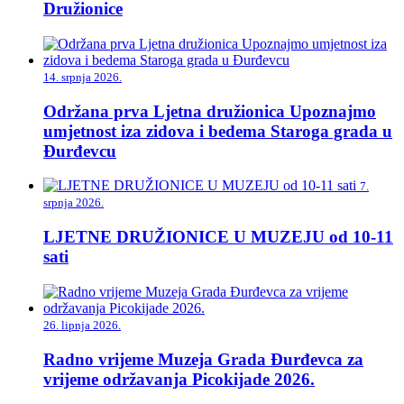
Družionice
14. srpnja 2026.
Održana prva Ljetna družionica Upoznajmo
umjetnost iza zidova i bedema Staroga grada u
Đurđevcu
7.
srpnja 2026.
LJETNE DRUŽIONICE U MUZEJU od 10-11
sati
26. lipnja 2026.
Radno vrijeme Muzeja Grada Đurđevca za
vrijeme održavanja Picokijade 2026.