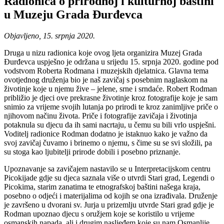
Radionica o prirodnoj i kulturnoj baštini
u Muzeju Grada Đurđevca
Objavljeno, 15. srpnja 2020.
Druga u nizu radionica koje ovog ljeta organizira Muzej Grada
Đurđevca uspješno je održana u srijedu 15. srpnja 2020. godine pod
vodstvom Roberta Rodmana i muzejskih djelatnica. Glavna tema
ovotjednog druženja bio je naš zavičaj s posebnim naglaskom na
životinje koje u njemu žive – jelene, srne i srndaće. Robert Rodman
približio je djeci ove prekrasne životinje kroz fotografije koje je sam
snimio za vrijeme svojih lutanja po prirodi te kroz zanimljive priče o
njihovom načinu života. Priče i fotografije zavičaja i životinja
potaknula su djecu da ih sami nacrtaju, u čemu su bili vrlo uspješni.
Voditelj radionice Rodman dodatno je istaknuo kako je važno da
svoj zavičaj čuvamo i brinemo o njemu, s čime su se svi složili, pa
su stoga kao ljubitelji prirode dobili i posebno priznanje.
Upoznavanje sa zavičajem nastavilo se u Interpretacijskom centru
Picokijade gdje su djeca saznala više o utvrdi Stari grad, Legendi o
Picokima, starim zanatima te etnografskoj baštini našega kraja,
posebno o odjeći i materijalima od kojih se ona izrađivala. Druženje
je završeno u dvorani sv. Jurja u prizemlju utvrde Stari grad gdje je
Rodman upoznao djecu s oružjem koje se koristilo u vrijeme
osmanskih napada, ali i drugim nasljeđem koje su nam Osmanlije