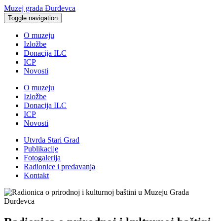
Muzej grada Đurđevca
Toggle navigation
O muzeju
Izložbe
Donacija ILC
ICP
Novosti
O muzeju
Izložbe
Donacija ILC
ICP
Novosti
Utvrda Stari Grad
Publikacije
Fotogalerija
Radionice i predavanja
Kontakt