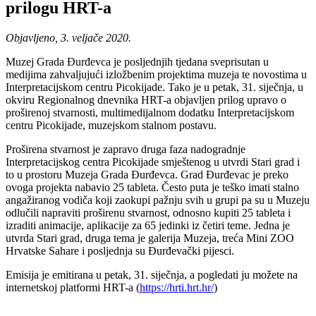
prilogu HRT-a
Objavljeno, 3. veljače 2020.
Muzej Grada Đurđevca je posljednjih tjedana sveprisutan u
medijima zahvaljujući izložbenim projektima muzeja te novostima u
Interpretacijskom centru Picokijade. Tako je u petak, 31. siječnja, u
okviru Regionalnog dnevnika HRT-a objavljen prilog upravo o
proširenoj stvarnosti, multimedijalnom dodatku Interpretacijskom
centru Picokijade, muzejskom stalnom postavu.
Proširena stvarnost je zapravo druga faza nadogradnje
Interpretacijskog centra Picokijade smještenog u utvrdi Stari grad i
to u prostoru Muzeja Grada Đurđevca. Grad Đurđevac je preko
ovoga projekta nabavio 25 tableta. Često puta je teško imati stalno
angažiranog vodiča koji zaokupi pažnju svih u grupi pa su u Muzeju
odlučili napraviti proširenu stvarnost, odnosno kupiti 25 tableta i
izraditi animacije, aplikacije za 65 jedinki iz četiri teme. Jedna je
utvrda Stari grad, druga tema je galerija Muzeja, treća Mini ZOO
Hrvatske Sahare i posljednja su Đurđevački pijesci.
Emisija je emitirana u petak, 31. siječnja, a pogledati ju možete na
internetskoj platformi HRT-a (
https://hrti.hrt.hr/
)