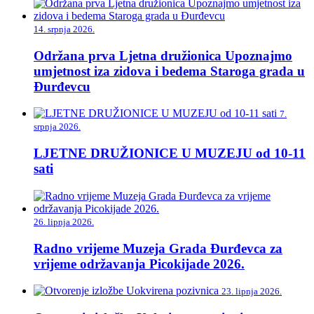
14. srpnja 2026.
Održana prva Ljetna družionica Upoznajmo
umjetnost iza zidova i bedema Staroga grada u
Đurđevcu
7.
srpnja 2026.
LJETNE DRUŽIONICE U MUZEJU od 10-11
sati
26. lipnja 2026.
Radno vrijeme Muzeja Grada Đurđevca za
vrijeme održavanja Picokijade 2026.
23. lipnja 2026.