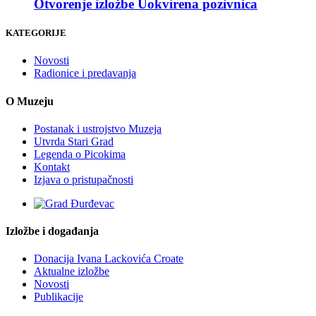
Otvorenje izložbe Uokvirena pozivnica
KATEGORIJE
Novosti
Radionice i predavanja
O Muzeju
Postanak i ustrojstvo Muzeja
Utvrda Stari Grad
Legenda o Picokima
Kontakt
Izjava o pristupačnosti
Izložbe i događanja
Donacija Ivana Lackovića Croate
Aktualne izložbe
Novosti
Publikacije