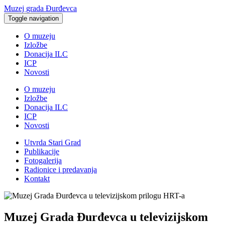
Muzej grada Đurđevca
Toggle navigation
O muzeju
Izložbe
Donacija ILC
ICP
Novosti
O muzeju
Izložbe
Donacija ILC
ICP
Novosti
Utvrda Stari Grad
Publikacije
Fotogalerija
Radionice i predavanja
Kontakt
Muzej Grada Đurđevca u televizijskom