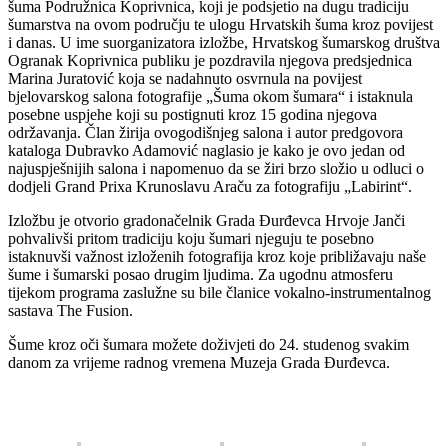
šuma Podružnica Koprivnica, koji je podsjetio na dugu tradiciju
šumarstva na ovom području te ulogu Hrvatskih šuma kroz povijest
i danas. U ime suorganizatora izložbe, Hrvatskog šumarskog društva
Ogranak Koprivnica publiku je pozdravila njegova predsjednica
Marina Juratović koja se nadahnuto osvrnula na povijest
bjelovarskog salona fotografije „Šuma okom šumara“ i istaknula
posebne uspjehe koji su postignuti kroz 15 godina njegova
održavanja. Član žirija ovogodišnjeg salona i autor predgovora
kataloga Dubravko Adamović naglasio je kako je ovo jedan od
najuspješnijih salona i napomenuo da se žiri brzo složio u odluci o
dodjeli Grand Prixa Krunoslavu Araču za fotografiju „Labirint“.
Izložbu je otvorio gradonačelnik Grada Đurđevca Hrvoje Janči
pohvalivši pritom tradiciju koju šumari njeguju te posebno
istaknuvši važnost izloženih fotografija kroz koje približavaju naše
šume i šumarski posao drugim ljudima. Za ugodnu atmosferu
tijekom programa zaslužne su bile članice vokalno-instrumentalnog
sastava The Fusion.
Šume kroz oči šumara možete doživjeti do 24. studenog svakim
danom za vrijeme radnog vremena Muzeja Grada Đurđevca.