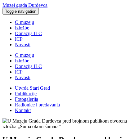
Muzej grada Đurđevca
Toggle navigation
O muzeju
Izložbe
Donacija ILC
ICP
Novosti
O muzeju
Izložbe
Donacija ILC
ICP
Novosti
Utvrda Stari Grad
Publikacije
Fotogalerija
Radionice i predavanja
Kontakt