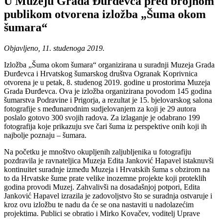
U Muzeju Grada Đurđevca pred brojnom
publikom otvorena izložba „Šuma okom
šumara“
Objavljeno, 11. studenoga 2019.
Izložba „Šuma okom šumara“ organizirana u suradnji Muzeja Grada
Đurđevca i Hrvatskog šumarskog društva Ogranak Koprivnica
otvorena je u petak, 8. studenog 2019. godine u prostorima Muzeja
Grada Đurđevca. Ova je izložba organizirana povodom 145 godina
šumarstva Podravine i Prigorja, a rezultat je 15. bjelovarskog salona
fotografije s međunarodnim sudjelovanjem za koji je 29 autora
poslalo gotovo 300 svojih radova. Za izlaganje je odabrano 199
fotografija koje prikazuju sve čari šuma iz perspektive onih koji ih
najbolje poznaju – šumara.
Na početku je mnoštvo okupljenih zaljubljenika u fotografiju
pozdravila je ravnateljica Muzeja Edita Janković Hapavel istaknuvši
kontinuitet suradnje između Muzeja i Hrvatskih šuma s obzirom na
to da Hrvatske šume prate velike inozemne projekte koji proteklih
godina provodi Muzej. Zahvalivši na dosadašnjoj potpori, Edita
Janković Hapavel izrazila je zadovoljstvo što se suradnja ostvaruje i
kroz ovu izložbu te nadu da će se ona nastaviti u nadolazećim
projektima. Publici se obratio i Mirko Kovačev, voditelj Uprave