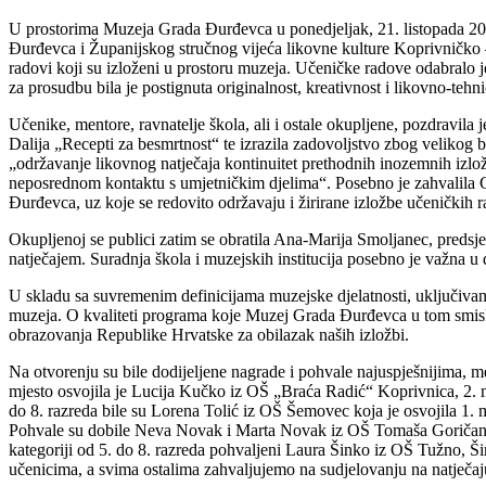
U prostorima Muzeja Grada Đurđevca u ponedjeljak, 21. listopada 2019.
Đurđevca i Županijskog stručnog vijeća likovne kulture Koprivničko – kr
radovi koji su izloženi u prostoru muzeja. Učeničke radove odabralo j
za prosudbu bila je postignuta originalnost, kreativnost i likovno-tehn
Učenike, mentore, ravnatelje škola, ali i ostale okupljene, pozdravil
Dalija „Recepti za besmrtnost“ te izrazila zadovoljstvo zbog velikog br
„održavanje likovnog natječaja kontinuitet prethodnih inozemnih izlo
neposrednom kontaktu s umjetničkim djelima“. Posebno je zahvalila Gr
Đurđevca, uz koje se redovito održavaju i žirirane izložbe učeničkih 
Okupljenoj se publici zatim se obratila Ana-Marija Smoljanec, predsj
natječajem. Suradnja škola i muzejskih institucija posebno je važna u
U skladu sa suvremenim definicijama muzejske djelatnosti, uključivanj
muzeja. O kvaliteti programa koje Muzej Grada Đurđevca u tom smislu 
obrazovanja Republike Hrvatske za obilazak naših izložbi.
Na otvorenju su bile dodijeljene nagrade i pohvale najuspješnijima, m
mjesto osvojila je Lucija Kučko iz OŠ „Braća Radić“ Koprivnica, 2.
do 8. razreda bile su Lorena Tolić iz OŠ Šemovec koja je osvojila 1. 
Pohvale su dobile Neva Novak i Marta Novak iz OŠ Tomaša Goričanca
kategoriji od 5. do 8. razreda pohvaljeni Laura Šinko iz OŠ Tužno,
učenicima, a svima ostalima zahvaljujemo na sudjelovanju na natječaj