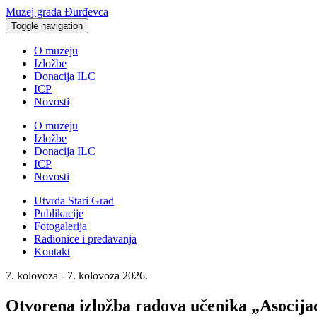
Muzej grada Đurđevca
Toggle navigation
O muzeju
Izložbe
Donacija ILC
ICP
Novosti
O muzeju
Izložbe
Donacija ILC
ICP
Novosti
Utvrda Stari Grad
Publikacije
Fotogalerija
Radionice i predavanja
Kontakt
7. kolovoza - 7. kolovoza 2026.
Otvorena izložba radova učenika „Asocijac