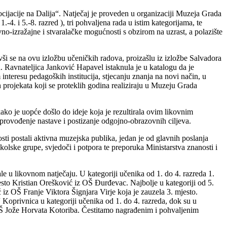
cijacije na Dalija“. Natječaj je proveden u organizaciji Muzeja Grada
4. i 5.-8. razred ), tri pohvaljena rada u istim kategorijama, te
no-izražajne i stvaralačke mogućnosti s obzirom na uzrast, a polazište
ši se na ovu izložbu učeničkih radova, proizašlu iz izložbe Salvadora
ja. Ravnateljica Janković Hapavel istaknula je u katalogu da je
teresu pedagoških institucija, stjecanju znanja na novi način, u
projekata koji se proteklih godina realiziraju u Muzeju Grada
ko je uopće došlo do ideje koja je rezultirala ovim likovnim
 provođenje nastave i postizanje odgojno-obrazovnih ciljeva.
ti postali aktivna muzejska publika, jedan je od glavnih poslanja
lske grupe, svjedoči i potpora te preporuka Ministarstva znanosti i
e u likovnom natječaju. U kategoriji učenika od 1. do 4. razreda 1.
to Kristian Orešković iz OŠ Đurđevac. Najbolje u kategoriji od 5.
iz OŠ Franje Viktora Šignjara Virje koja je zauzela 3. mjesto.
privnica u kategoriji učenika od 1. do 4. razreda, dok su u
OŠ Jože Horvata Kotoriba. Čestitamo nagrađenim i pohvaljenim