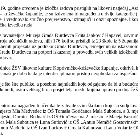
 godine otvorena je izložba radova pristiglih na likovni natječaj „Aso
iževačke županije, te su izdvojena tri nagrađena u dvije kategorije ( 1.-
e i vrednovalo stručno povjerenstvo, uzimajući u obzir spoznajne, likov
ička izvedba rada.
a je ravnateljica Muzeja Grada Đurđevca Edita Janković Hapavel, osvrnuv
oja učeničkih radova, njih 176 koji su pristigli iz 23 škole iz 5 župani
žbenih projekata uz podršku Grada Đurđevca, temeljenim na iskazanom in
adu Đurđevcu na potpori iskazanoj u provedbi svih velikih izložbenih 
radova.
ednica ŽSV likovne kulture Koprivničko-križevačke županije, otkrivši ka
 današnje doba kada je interdisciplinarni pristup neophodan za uspješno
e što šire publike, a posebno najmlađih koje odgajamo da bi u budućnos
nudi, osim velikog broja posjetitelja među kojima upravo prednjače ško
entorima nagrađenih učenika te zahvale svim školama koje su sudjeloval
 mjesto Mia Medvedec iz OŠ Tomaša Goričanca Mala Subotica, a 3. mjes
mjesto, Dorotea Bednaić iz OŠ Đurđevac na 2. mjestu te Mateja Bosorić 
 Mala Subotica te Luna Sutlović iz OŠ „Antun Nemčić Gostovinski“ Ko
 Šimun Mađerić iz OŠ Ivan Lacković Croata Kalinovac i Lana Volar iz 
u.