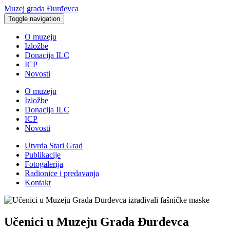
Muzej grada Đurđevca
Toggle navigation
O muzeju
Izložbe
Donacija ILC
ICP
Novosti
O muzeju
Izložbe
Donacija ILC
ICP
Novosti
Utvrda Stari Grad
Publikacije
Fotogalerija
Radionice i predavanja
Kontakt
Učenici u Muzeju Grada Đurđevca