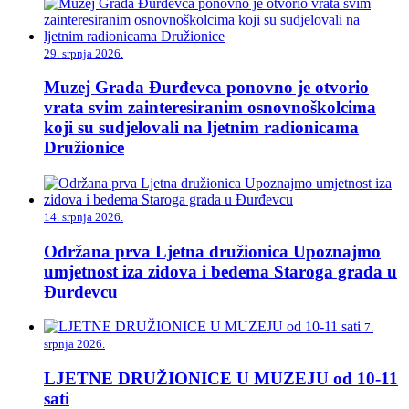
29. srpnja 2026.
Muzej Grada Đurđevca ponovno je otvorio
vrata svim zainteresiranim osnovnoškolcima
koji su sudjelovali na ljetnim radionicama
Družionice
14. srpnja 2026.
Održana prva Ljetna družionica Upoznajmo
umjetnost iza zidova i bedema Staroga grada u
Đurđevcu
7.
srpnja 2026.
LJETNE DRUŽIONICE U MUZEJU od 10-11
sati