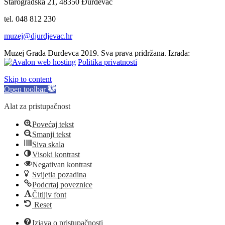
Starogradska 21, 48350 Đurđevac
tel. 048 812 230
muzej@djurdjevac.hr
Muzej Grada Đurđevca 2019. Sva prava pridržana. Izrada:
Politika privatnosti
Skip to content
Open toolbar
Alat za pristupačnost
Povećaj tekst
Smanji tekst
Siva skala
Visoki kontrast
Negativan kontrast
Svijetla pozadina
Podcrtaj poveznice
Čitljiv font
Reset
Izjava o pristupačnosti