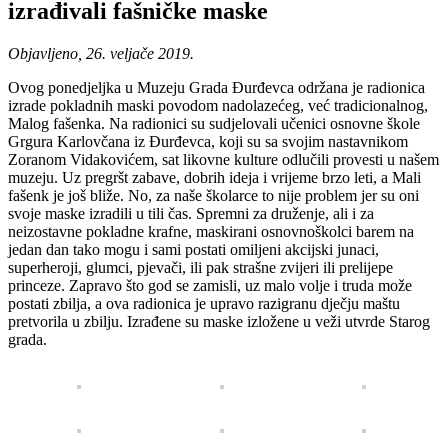
izrađivali fašničke maske
Objavljeno, 26. veljače 2019.
Ovog ponedjeljka u Muzeju Grada Đurđevca održana je radionica
izrade pokladnih maski povodom nadolazećeg, već tradicionalnog,
Malog fašenka. Na radionici su sudjelovali učenici osnovne škole
Grgura Karlovčana iz Đurđevca, koji su sa svojim nastavnikom
Zoranom Vidakovićem, sat likovne kulture odlučili provesti u našem
muzeju. Uz pregršt zabave, dobrih ideja i vrijeme brzo leti, a Mali
fašenk je još bliže. No, za naše školarce to nije problem jer su oni
svoje maske izradili u tili čas. Spremni za druženje, ali i za
neizostavne pokladne krafne, maskirani osnovnoškolci barem na
jedan dan tako mogu i sami postati omiljeni akcijski junaci,
superheroji, glumci, pjevači, ili pak strašne zvijeri ili prelijepe
princeze. Zapravo što god se zamisli, uz malo volje i truda može
postati zbilja, a ova radionica je upravo razigranu dječju maštu
pretvorila u zbilju. Izrađene su maske izložene u veži utvrde Starog
grada.