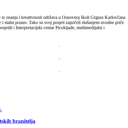
e iz znanja i kreativnosti održava u Osnovnoj školi Grgura Karlovčana
i stalni postav. Tako su svoj posjeti započeli slušanjem uvodne priče
etili i Interpretacijski centar Picokijade, multimedijalni i
6.
skih branitelja