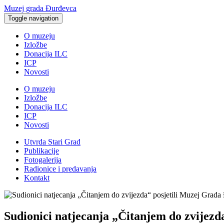
Muzej grada Đurđevca
Toggle navigation
O muzeju
Izložbe
Donacija ILC
ICP
Novosti
O muzeju
Izložbe
Donacija ILC
ICP
Novosti
Utvrda Stari Grad
Publikacije
Fotogalerija
Radionice i predavanja
Kontakt
Sudionici natjecanja „Čitanjem do zvijez