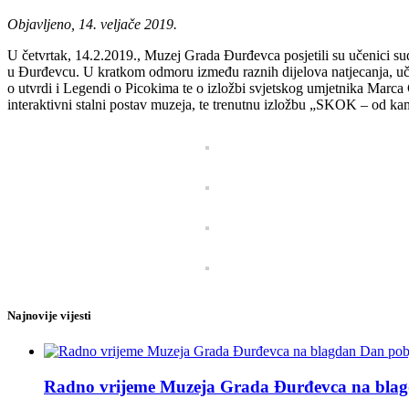
Objavljeno, 14. veljače 2019.
U četvrtak, 14.2.2019., Muzej Grada Đurđevca posjetili su učenici su
u Đurđevcu. U kratkom odmoru između raznih dijelova natjecanja, učeni
o utvrdi i Legendi o Picokima te o izložbi svjetskog umjetnika Marca Ch
interaktivni stalni postav muzeja, te trenutnu izložbu „SKOK – od k
Najnovije vijesti
Radno vrijeme Muzeja Grada Đurđevca na blagda