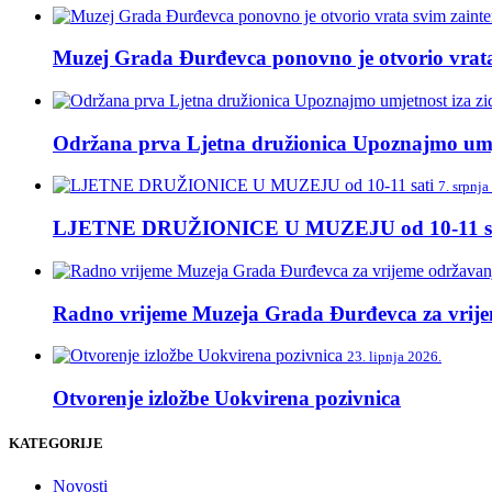
Muzej Grada Đurđevca ponovno je otvorio vrata 
Održana prva Ljetna družionica Upoznajmo umj
7. srpnja
LJETNE DRUŽIONICE U MUZEJU od 10-11 sa
Radno vrijeme Muzeja Grada Đurđevca za vrije
23. lipnja 2026.
Otvorenje izložbe Uokvirena pozivnica
KATEGORIJE
Novosti