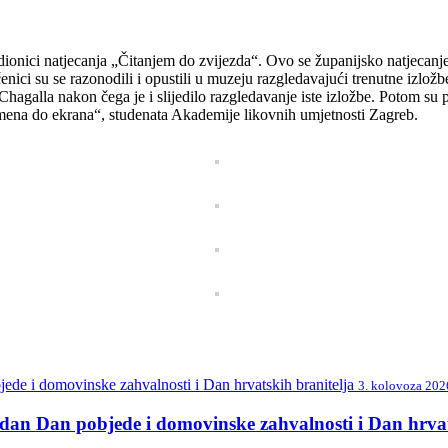
dionici natjecanja „Čitanjem do zvijezda“. Ovo se županijsko natjecanj
ci su se razonodili i opustili u muzeju razgledavajući trenutne izložbe 
agalla nakon čega je i slijedilo razgledavanje iste izložbe. Potom su posj
amena do ekrana“, studenata Akademije likovnih umjetnosti Zagreb.
3. kolovoza 202
n Dan pobjede i domovinske zahvalnosti i Dan hrvat