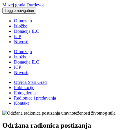
Muzej grada Đurđevca
Toggle navigation
O muzeju
Izložbe
Donacija ILC
ICP
Novosti
O muzeju
Izložbe
Donacija ILC
ICP
Novosti
Utvrda Stari Grad
Publikacije
Fotogalerija
Radionice i predavanja
Kontakt
Održana radionica postizanja