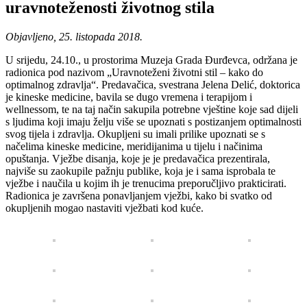
uravnoteženosti životnog stila
Objavljeno, 25. listopada 2018.
U srijedu, 24.10., u prostorima Muzeja Grada Đurđevca, održana je
radionica pod nazivom „Uravnoteženi životni stil – kako do
optimalnog zdravlja“. Predavačica, svestrana Jelena Delić, doktorica
je kineske medicine, bavila se dugo vremena i terapijom i
wellnessom, te na taj način sakupila potrebne vještine koje sad dijeli
s ljudima koji imaju želju više se upoznati s postizanjem optimalnosti
svog tijela i zdravlja. Okupljeni su imali prilike upoznati se s
načelima kineske medicine, meridijanima u tijelu i načinima
opuštanja. Vježbe disanja, koje je je predavačica prezentirala,
najviše su zaokupile pažnju publike, koja je i sama isprobala te
vježbe i naučila u kojim ih je trenucima preporučljivo prakticirati.
Radionica je završena ponavljanjem vježbi, kako bi svatko od
okupljenih mogao nastaviti vježbati kod kuće.