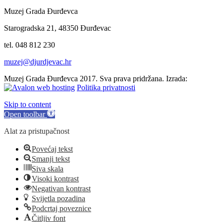
Muzej Grada Đurđevca
Starogradska 21, 48350 Đurđevac
tel. 048 812 230
muzej@djurdjevac.hr
Muzej Grada Đurđevca 2017. Sva prava pridržana. Izrada:
Politika privatnosti
Skip to content
Open toolbar
Alat za pristupačnost
Povećaj tekst
Smanji tekst
Siva skala
Visoki kontrast
Negativan kontrast
Svijetla pozadina
Podcrtaj poveznice
Čitljiv font