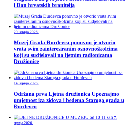
i Dan hrvatskih branitelja
29. srpnja 2026.
Muzej Grada Đurđevca ponovno je otvorio
vrata svim zainteresiranim osnovnoškolcima
koji su sudjelovali na ljetnim radionicama
Družionice
14. srpnja 2026.
Održana prva Ljetna družionica Upoznajmo
umjetnost iza zidova i bedema Staroga grada u
Đurđevcu
7.
srpnja 2026.