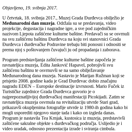
Objavljeno, 19. svibnja 2017.
U četvrtak, 18. svibnja 2017., Muzej Grada Đurđevca obilježio je
Međunarodni dan muzeja
. Održala su se predavanja, video
projekcije, degustacija i nagradne igre, a sve pod zajedničkim
nazivom Ljepota zaštićene kulturne baštine. Predavači su se osvrnuli
na svu zaštićenu baštinu Đurđevca na koju svi stanovnici Grada
Đurđevca i đurđevačke Podravine trebaju biti ponosni i odnositi se
prema njoj s poštovanjem čuvajući ju od propadanja i zaborava.
Program predstavljanja zaštićene kulturne baštine započela je
ravnateljica muzeja, Edita Janković Hapavel, pobrojivši svu
zaštićenu baštinu te osvrnuvši se na samo obilježavanje
Međunarodnog dana muzeja. Nastavio je Marijan Ružman koji se
prisjetio 2008. godine kada je Grad Đurđevac dobio značajnu
nagradu EDEN – Europske destinacije izvrsnosti. Mario Fuček iz
Turističke zajednice Grada Đurđevca govorio je o
najprepoznatljivijoj đurđevačkoj manifestaciji Picokijadi. Zatim se
ravnateljica muzeja osvrnula na revitalizaciju utvrde Stari grad,
prikazavši okupljenima fotografije utvrde iz 1980-ih godina kako bi
mogli usporediti njegovo stanje tada i kako on izgleda danas.
Program je nastavila Tea Krnjak, kustosica iz muzeja, predstavivši
zaštićene sakralne objekte s đurđevačkog područja. Uslijedio je i
video uradak, odnosno prezentacija izrade i sviranja cimbula.