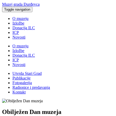
Muzej grada Đurđevca
Toggle navigation
O muzeju
Izložbe
Donacija ILC
ICP
Novosti
O muzeju
Izložbe
Donacija ILC
ICP
Novosti
Utvrda Stari Grad
Publikacije
Fotogalerija
Radionice i predavanja
Kontakt
Obilježen Dan muzeja