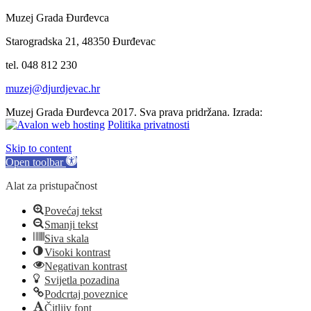
Muzej Grada Đurđevca
Starogradska 21, 48350 Đurđevac
tel. 048 812 230
muzej@djurdjevac.hr
Muzej Grada Đurđevca 2017. Sva prava pridržana. Izrada:
Politika privatnosti
Skip to content
Open toolbar
Alat za pristupačnost
Povećaj tekst
Smanji tekst
Siva skala
Visoki kontrast
Negativan kontrast
Svijetla pozadina
Podcrtaj poveznice
Čitljiv font