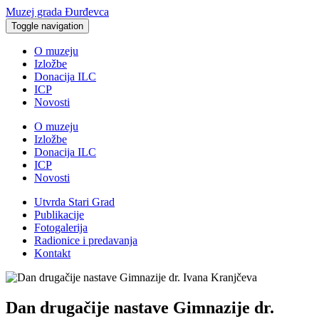
Muzej grada Đurđevca
Toggle navigation
O muzeju
Izložbe
Donacija ILC
ICP
Novosti
O muzeju
Izložbe
Donacija ILC
ICP
Novosti
Utvrda Stari Grad
Publikacije
Fotogalerija
Radionice i predavanja
Kontakt
Dan drugačije nastave Gimnazije dr.