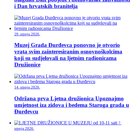
i Dan hrvatskih branitelja
29. srpnja 2026.
Muzej Grada Đurđevca ponovno je otvorio
vrata svim zainteresiranim osnovnoškolcima
koji su sudjelovali na ljetnim radionicama
Družionice
14. srpnja 2026.
Održana prva Ljetna družionica Upoznajmo
umjetnost iza zidova i bedema Staroga grada u
Đurđevcu
7.
srpnja 2026.