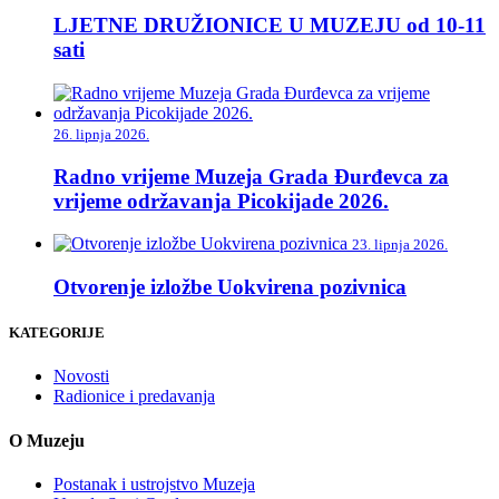
LJETNE DRUŽIONICE U MUZEJU od 10-11
sati
26. lipnja 2026.
Radno vrijeme Muzeja Grada Đurđevca za
vrijeme održavanja Picokijade 2026.
23. lipnja 2026.
Otvorenje izložbe Uokvirena pozivnica
KATEGORIJE
Novosti
Radionice i predavanja
O Muzeju
Postanak i ustrojstvo Muzeja