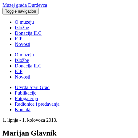
Muzej grada Đurđevca
Toggle navigation
O muzeju
Izložbe
Donacija ILC
ICP
Novosti
O muzeju
Izložbe
Donacija ILC
ICP
Novosti
Utvrda Stari Grad
Publikacije
Fotogalerija
Radionice i predavanja
Kontakt
1. lipnja - 1. kolovoza 2013.
Marijan Glavnik