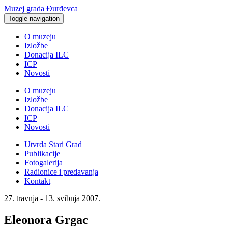
Muzej grada Đurđevca
Toggle navigation
O muzeju
Izložbe
Donacija ILC
ICP
Novosti
O muzeju
Izložbe
Donacija ILC
ICP
Novosti
Utvrda Stari Grad
Publikacije
Fotogalerija
Radionice i predavanja
Kontakt
27. travnja - 13. svibnja 2007.
Eleonora Grgac