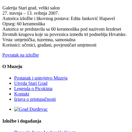
Galerija Stari grad, veliki salon
27. travnja – 13. svibnja 2007.
Autorica izložbe i likovnog postava: Edita Janković Hapavel
Opseg: 60 keramoslika
Autorica se predstavila sa 60 keramoslika pod nazivom šezdeset
životnih krugova koje su poveznica između tri podneblja Hrvatske.
Vrsta: umjetnička, tuzemna, samostalna
Korisnici: učenici, građani, povjesničari umjetnosti
Povratak na izložbe
O Muzeju
Postanak i ustrojstvo Muzeja
Utvrda Stari Grad
Legenda o Picokima
Kontakt
Izjava o pristupačnosti
Izložbe i događanja