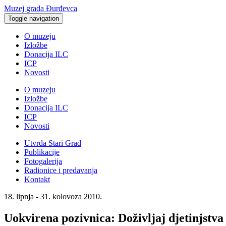
Muzej grada Đurđevca
Toggle navigation
O muzeju
Izložbe
Donacija ILC
ICP
Novosti
O muzeju
Izložbe
Donacija ILC
ICP
Novosti
Utvrda Stari Grad
Publikacije
Fotogalerija
Radionice i predavanja
Kontakt
18. lipnja - 31. kolovoza 2010.
Uokvirena pozivnica: Doživljaj djetinjstva