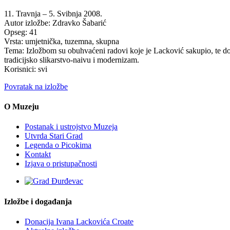
11. Travnja – 5. Svibnja 2008.
Autor izložbe: Zdravko Šabarić
Opseg: 41
Vrsta: umjetnička, tuzemna, skupna
Tema: Izložbom su obuhvaćeni radovi koje je Lacković sakupio, te don
tradicijsko slikarstvo-naivu i modernizam.
Korisnici: svi
Povratak na izložbe
O Muzeju
Postanak i ustrojstvo Muzeja
Utvrda Stari Grad
Legenda o Picokima
Kontakt
Izjava o pristupačnosti
Izložbe i događanja
Donacija Ivana Lackovića Croate