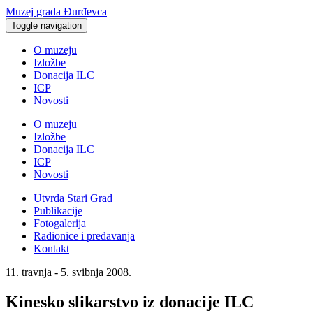
Muzej grada Đurđevca
Toggle navigation
O muzeju
Izložbe
Donacija ILC
ICP
Novosti
O muzeju
Izložbe
Donacija ILC
ICP
Novosti
Utvrda Stari Grad
Publikacije
Fotogalerija
Radionice i predavanja
Kontakt
11. travnja - 5. svibnja 2008.
Kinesko slikarstvo iz donacije ILC